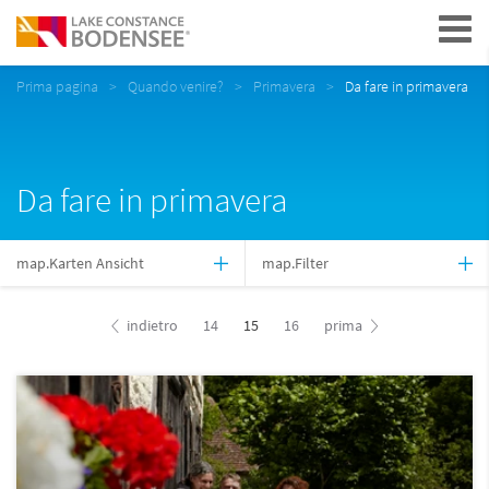
Navigation
Prima pagina
Quando venire?
Primavera
Da fare in primavera
Da fare in primavera
map.Karten Ansicht
map.Filter
indietro
14
15
16
prima