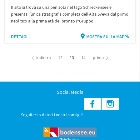
Il sito si trova su una penisola nel lago Schreckensee e
presenta l’unica stratigrafia completa dell’Alta Svevia dal primo
neolitico alla prima età del bronzo (“Gruppo...
DETTAGLI
MOSTRA SULLA MAPPA
indietro
12
13
14
prima
Social Media
Seguiteci o dateci i vostri consigli!