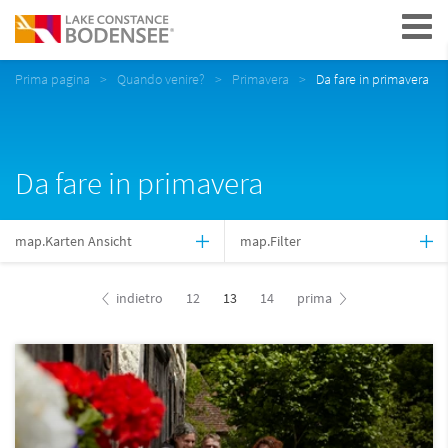
Navigation
Prima pagina
Quando venire?
Primavera
Da fare in primavera
Da fare in primavera
map.Karten Ansicht
map.Filter
indietro
12
13
14
prima