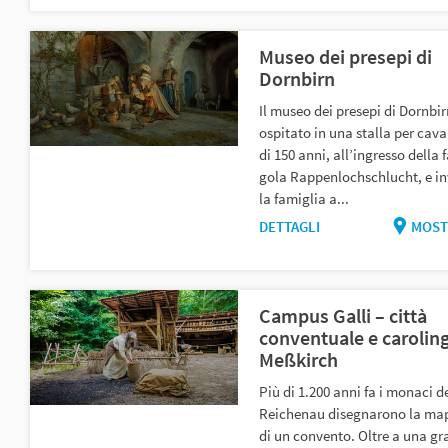
Museo dei presepi di
Dornbirn
Il museo dei presepi di Dornbir
ospitato in una stalla per cava
di 150 anni, all’ingresso della
gola Rappenlochschlucht, e inv
la famiglia a...
DETTAGLI
MOST
Campus Galli – città
conventuale e caroling
Meßkirch
Più di 1.200 anni fa i monaci de
Reichenau disegnarono la map
di un convento. Oltre a una g