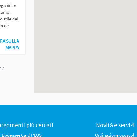
ega di un
icamo –
o stile del
do del
RA SULLA
MAPPA
17
 argomenti più cercati
Novità e servizi
Bodensee Card PLUS
Ordinazione opuscoli