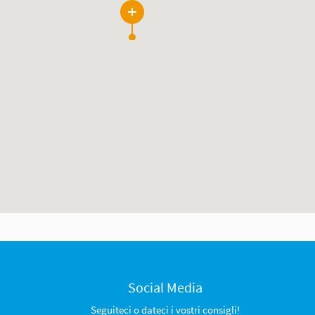
5
Social Media
Seguiteci o dateci i vostri consigli!