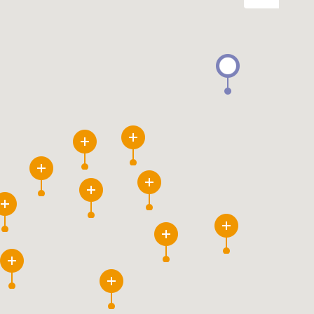
6
8
4
21
42
4
4
30
8
17