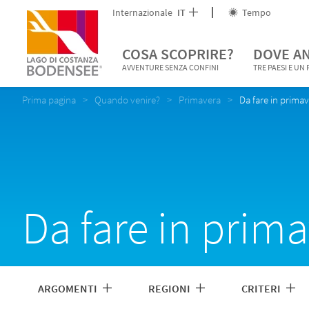
Internazionale
IT
Tempo
COSA SCOPRIRE?
DOVE A
AVVENTURE SENZA CONFINI
TRE PAESI E UN
Prima pagina
Quando venire?
Primavera
Da fare in prima
Da fare in prim
ARGOMENTI
REGIONI
CRITERI