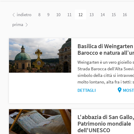
indietro
8
9
10
11
12
13
14
15
16
prima
Basilica di Weingarten
Barocco e natura all’
Weingarten è un vero gioiello 
Strada Barocca dell’Alta Svevia
simbolo della città si intravve
molto lontano, alta fra i tetti: s
DETTAGLI
MOST
L'abbazia di San Gallo
Patrimonio mondiale
dell'UNESCO