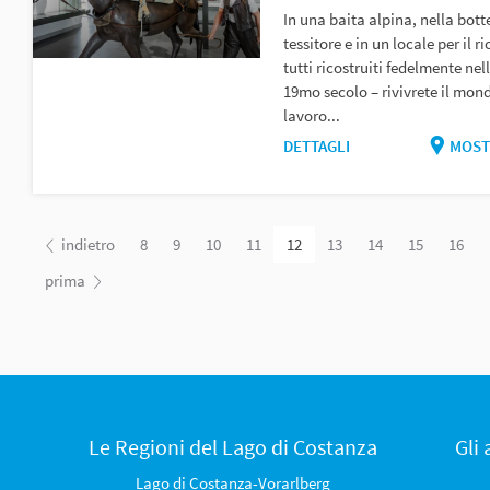
In una baita alpina, nella bott
tessitore e in un locale per il r
tutti ricostruiti fedelmente nell
19mo secolo – rivivrete il mon
lavoro...
DETTAGLI
MOST
indietro
8
9
10
11
12
13
14
15
16
prima
Le Regioni del Lago di Costanza
Gli
Lago di Costanza-Vorarlberg