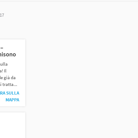
chiave
17
 –
unisono
sulla
! Il
de già da
i tratta...
RA SULLA
MAPPA
,