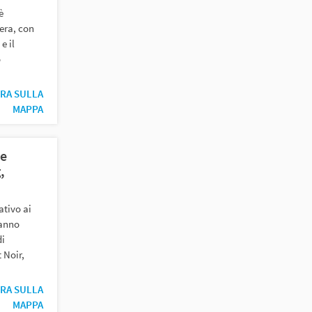
è
zera, con
e il
o
RA SULLA
MAPPA
le
,
ativo ai
’anno
di
 Noir,
RA SULLA
MAPPA