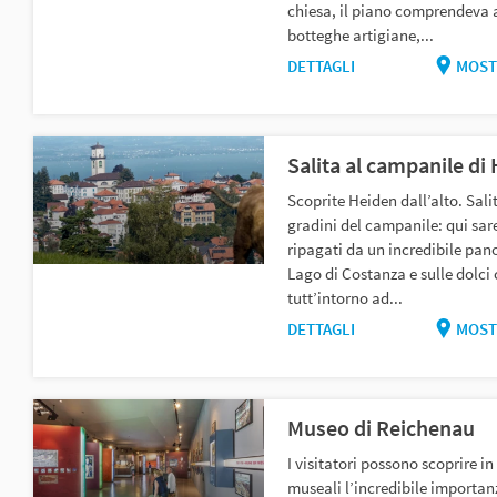
chiesa, il piano comprendeva
botteghe artigiane,...
DETTAGLI
MOST
Salita al campanile di
Scoprite Heiden dall’alto. Salit
gradini del campanile: qui sar
ripagati da un incredibile pan
Lago di Costanza e sulle dolci 
tutt’intorno ad...
DETTAGLI
MOST
Museo di Reichenau
I visitatori possono scoprire in
museali l’incredibile importan