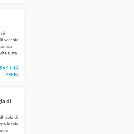
n è
lli vecchia
 famosa
ita tutta
RA SULLA
MAPPA
ia di
ll’Isola di
pa ideale
rande