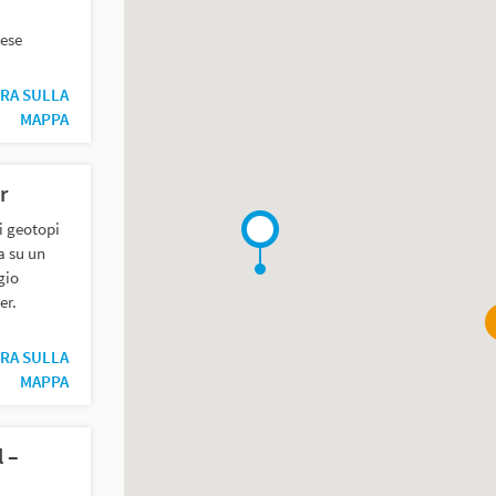
iese
RA SULLA
MAPPA
r
i geotopi
a su un
gio
er.
RA SULLA
MAPPA
l –