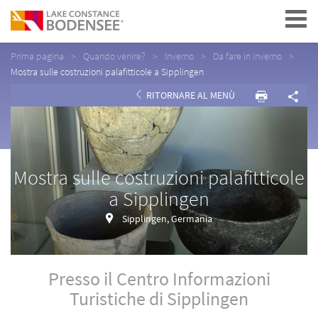
Navigation
Prima pagina
Quando venire?
Inverno
Da fare in inverno
Mostra sulle costruzioni palafitticole a Sipplingen
RITORNARE AL MENÙ
Mostra sulle costruzioni palafitticole
a Sipplingen
Sipplingen, Germania
Presso il Centro Informazioni
Turistiche di Sipplingen