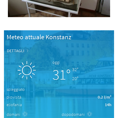
Meteo attuale Konstanz
DETTAGLI
oggi
31°
32°
20°
soleggiato
piovisità
0.2 l/m²
eliofania
14h
domani
dopodomani