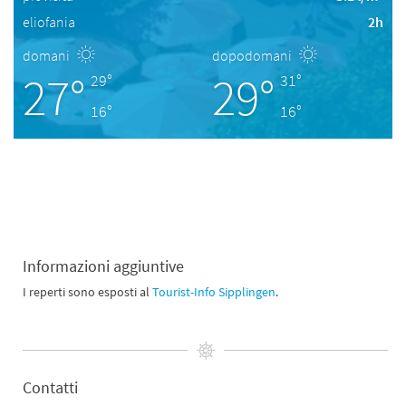
eliofania
2h
domani
dopodomani
27°
29°
29°
31°
16°
16°
Informazioni aggiuntive
I reperti sono esposti al
Tourist-Info Sipplingen
.
Contatti