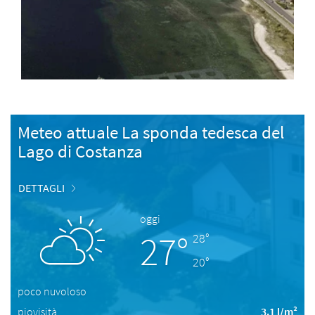
Meteo attuale La sponda tedesca del
Lago di Costanza
DETTAGLI
oggi
27°
28°
20°
poco nuvoloso
piovisità
3.1 l/m²