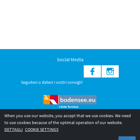
Social Media
Seguiteci o dateci i vostri consigli!
When you use our website, you accept that we use cookies. We need
to use cookies because of the optimal operation of our website.
© 2026 Internationale Bodensee Tourismus GmbH
DETTAGLI
COOKIE SETTINGS
Legal notice
Privacy Policy