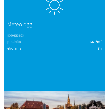
Meteo oggi
soleggiato
piovisità
1.6 l/m²
eliofania
7h