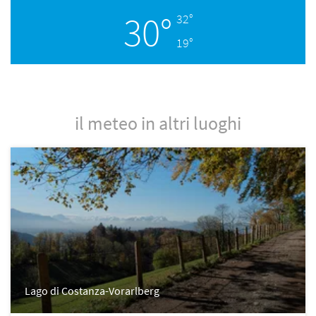
30°
32°
19°
il meteo in altri luoghi
Lago di Costanza-Vorarlberg