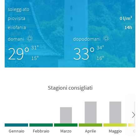
soleggiato
piovisità
0 l/m²
eliofania
14h
domani
dopodomani
29°
33°
31°
34°
15°
16°
Stagioni consigliati
Gennaio
Febbraio
Marzo
Aprile
Maggio
Giu