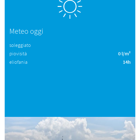
Meteo oggi
soleggiato
piovisità
0 l/m²
eliofania
14h