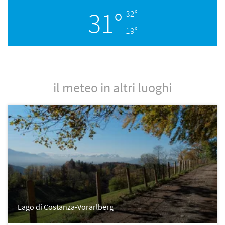
31°
32°
19°
il meteo in altri luoghi
Lago di Costanza-Vorarlberg