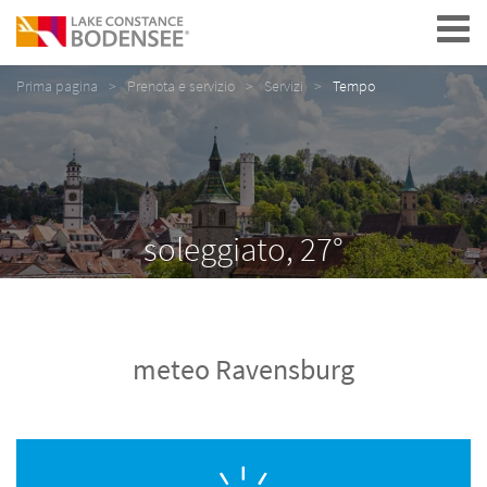
Navigation
Prima pagina
Prenota e servizio
Servizi
Tempo
soleggiato, 27°
meteo Ravensburg