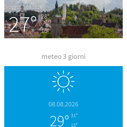
oggi, 07.08.2026
27°
28°
16°
meteo 3 giorni
08.08.2026
29°
31°
15°