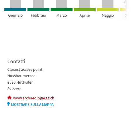
Gennaio
Febbraio
Marzo
Aprile
Maggio
Giu
Contatti
Closest access point
Nussbaumersee
8536 Hüttwilen
Svizzera
www.archaeologie.tg.ch
MOSTRARE SULLA MAPPA