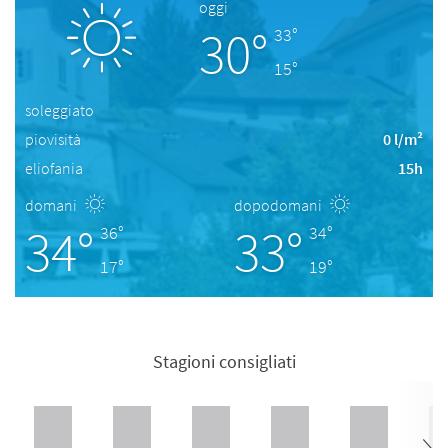
oggi
30°
33°
15°
soleggiato
piovisità
0 l/m²
eliofania
15h
domani
dopodomani
34°
33°
36°
34°
17°
19°
Stagioni consigliati