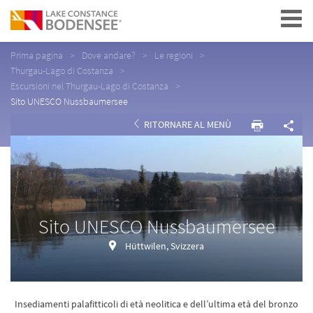
Navigation
Prima pagina
Dove andare?
Le regioni
Thurgau-Lago di Costanza
Escursioni nel Thurgau-Lago di Costanza
Sito UNESCO Nussbaumersee
RITORNARE AL MENÙ
Sito UNESCO Nussbaumersee
Hüttwilen, Svizzera
Insediamenti palafitticoli di età neolitica e dell’ultima età del bronzo