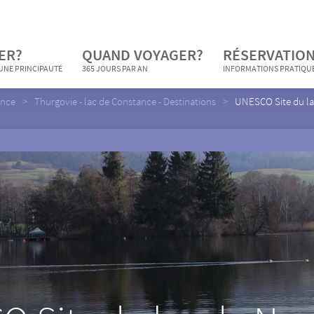
ER?
QUAND VOYAGER?
RÉSERVATION
 UNE PRINCIPAUTÉ
365 JOURS PAR AN
INFORMATIONS PRATIQU
ance
Thurgovie - lac de Constance - Destinations
UNESCO Site du l