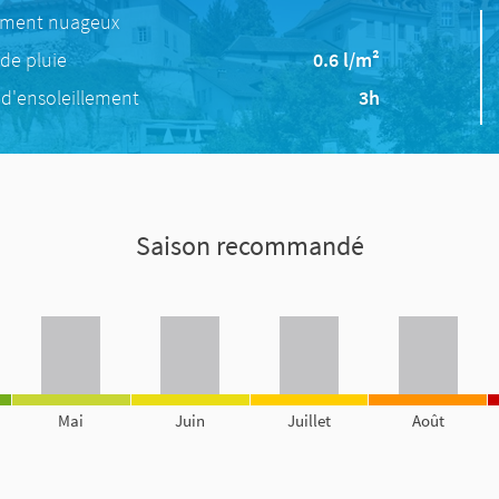
ement nuageux
de pluie
0.6 l/m²
d'ensoleillement
3h
Saison recommandé
Mai
Juin
Juillet
Août