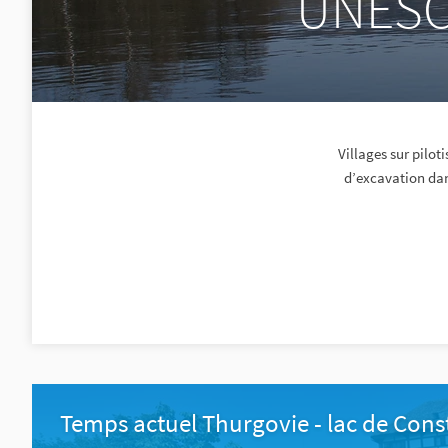
UNESCO
Villages sur pilot
d’excavation dan
Temps actuel Thurgovie - lac de Con