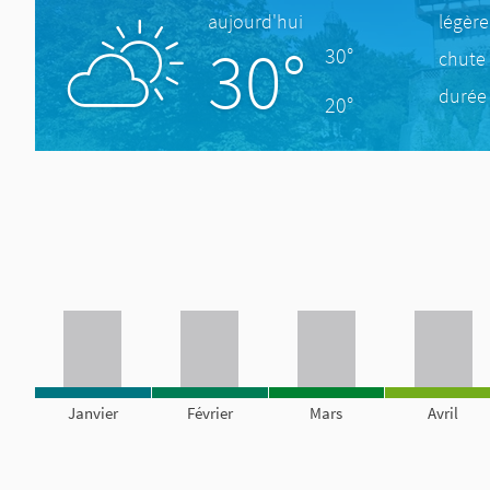
aujourd'hui
légèr
30°
30°
chute 
durée 
20°
Janvier
Février
Mars
Avril