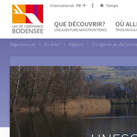
International
FR
Temps
QUE DÉCOUVRIR?
OÙ ALL
UNE AVENTURE SANS FRONTIÈRES
TROIS PAYS &
Page d'accueil
Où aller?
Régions
Thurgovie-Lac de Const