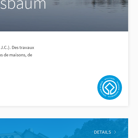
ussbaum
 J.C.). Des travaux
ns de maisons, de
DETAILS