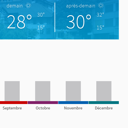
demain
après-demain
28°
30°
30°
32°
15°
15°
Septembre
Octobre
Novembre
Décembre