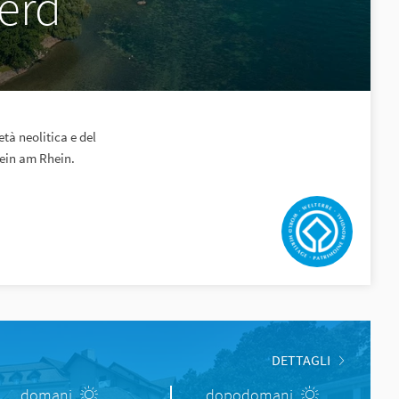
erd
tà neolitica e del
tein am Rhein.
DETTAGLI
domani
dopodomani