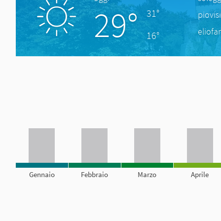
29°
31°
piovis
eliofa
16°
Gennaio
Febbraio
Marzo
Aprile