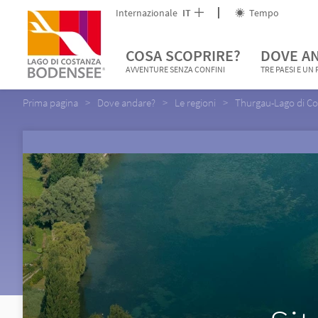
Internazionale
IT
Tempo
COSA SCOPRIRE?
DOVE A
AVVENTURE SENZA CONFINI
TRE PAESI E UN
Prima pagina
Dove andare?
Le regioni
Thurgau-Lago di Co