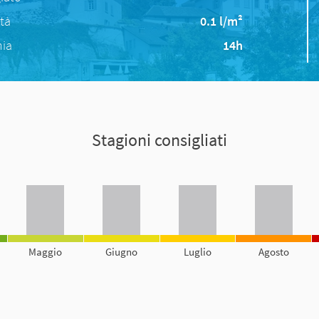
ità
0.1 l/m²
nia
14h
Stagioni consigliati
Maggio
Giugno
Luglio
Agosto