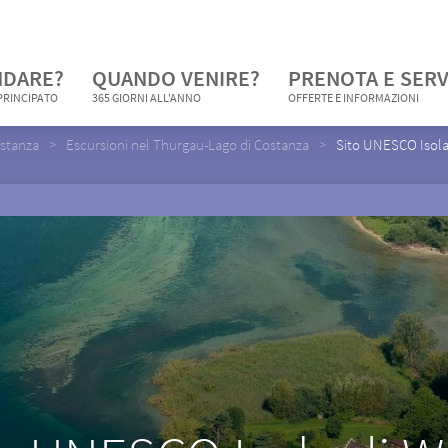
NDARE?
QUANDO VENIRE?
PRENOTA E SERV
 PRINCIPATO
365 GIORNI ALL'ANNO
OFFERTE E INFORMAZIONI
stanza
Escursioni nel Thurgau-Lago di Costanza
Sito UNESCO Isola