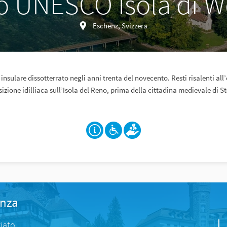
to UNESCO Isola di W
Eschenz, Svizzera
nsulare dissotterrato negli anni trenta del novecento. Resti risalenti all’e
sizione idilliaca sull’Isola del Reno, prima della cittadina medievale di S
anza
iato