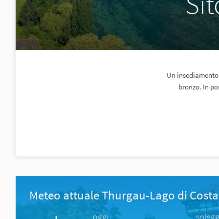
Si
Un insediamento i
bronzo. In po
Meteo attuale Thurgau-Lago di Cost
oggi
solegg