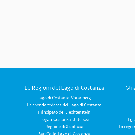
Le Regioni del Lago di Costanza
Gli
Lago di Costanza-Vorarlberg
La sponda tedesca del Lago di Costanza
Principato del Liechtenstein
Hegau-Costanza-Untersee
I g
Regione di Sciaffusa
La regio
San Gallo-Lago di Costanza