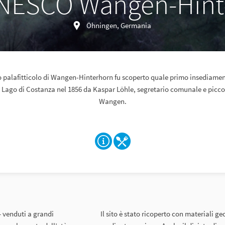
UNESCO Wangen-Hint
Öhningen, Germania
co palafitticolo di Wangen-Hinterhorn fu scoperto quale primo insediament
 Lago di Costanza nel 1856 da Kaspar Löhle, segretario comunale e piccol
Wangen.
– venduti a grandi
Il sito è stato ricoperto con materiali ge