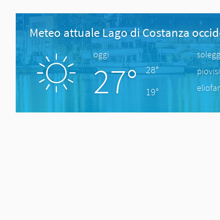
Meteo attuale Lago di Costanza occid
oggi
solegg
27°
28°
piovis
eliofa
19°