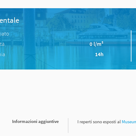
entale
iato
ità
0 l/m²
nia
14h
Informazioni aggiuntive
I reperti sono esposti al
Museum