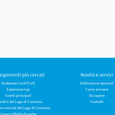
 argomenti più cercati
Novità e servizi
Bodensee Card PLUS
Ordinazione opuscoli
Esperienze top
Come arrivare
Eventi principali
Da sapere
iardini del Lago di Costanza
Contatti
ne vinicola del Lago di Costanza
Unesco Weltkulturerbe