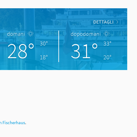
DETTAGLI
domani
dopodomani
28°
31°
30°
33°
18°
20°
 Fischerhaus
.