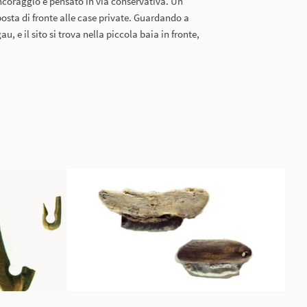
ancoraggio è pensato in via conservativa. Un
osta di fronte alle case private. Guardando a
u, e il sito si trova nella piccola baia in fronte,