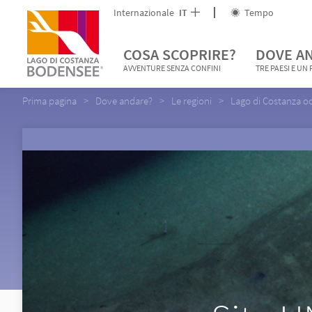
Internazionale
IT
Tempo
COSA SCOPRIRE?
DOVE A
AVVENTURE SENZA CONFINI
TRE PAESI E UN
Prima pagina
Dove andare?
Le regioni
Lago di Costanza o