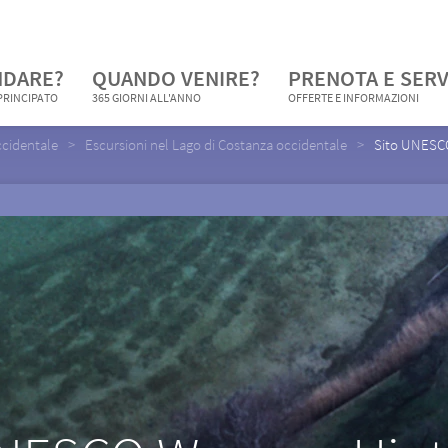
NDARE?
QUANDO VENIRE?
PRENOTA E SERV
 PRINCIPATO
365 GIORNI ALL'ANNO
OFFERTE E INFORMAZIONI
ccidentale
Escursioni nel Lago di Costanza occidentale
Sito UNESC