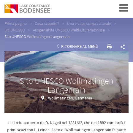
Navigation
Prima pagina
Cosa scoprire?
Una vivace scena culturale
Siti UNESCO
Ausgewählte UNESCO Weltkulturerlebnisse
Sito UNESCO Wollmatingen Langenrain
RITORNARE AL MENÙ
Sito UNESCO Wollmatingen
Langenrain
Wollmatingen, Germania
Il sito fu scoperto da D. Nägeli nel 1881/82, che nel 1882 cominciò i
primi scavi con L. Leiner. Il sito di Wollmatingen-Langenrain fa parte