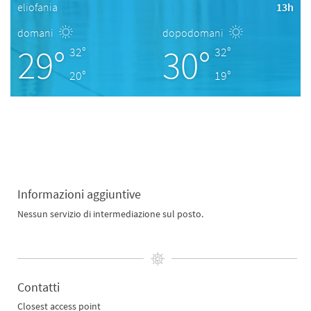
eliofania
13h
domani
dopodomani
29°
30°
32°
32°
20°
19°
Informazioni aggiuntive
Nessun servizio di intermediazione sul posto.
Contatti
Closest access point