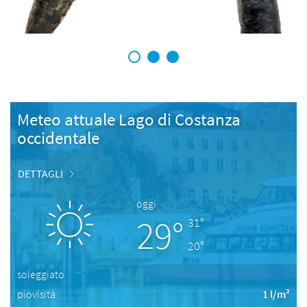
1
2
3
Meteo attuale Lago di Costanza
occidentale
DETTAGLI
oggi
29°
31°
20°
soleggiato
piovisità
1 l/m²