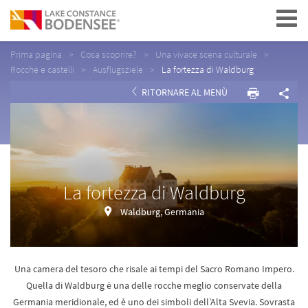
Navigation
Prima pagina
Cosa scoprire?
Una vivace scena culturale
Rocche e castelli
Ausflugsziele
La fortezza di Waldburg
RITORNARE AL MENÙ
La fortezza di Waldburg
Waldburg, Germania
Una camera del tesoro che risale ai tempi del Sacro Romano Impero.
Quella di Waldburg è una delle rocche meglio conservate della
Germania meridionale, ed è uno dei simboli dell’Alta Svevia. Sovrasta