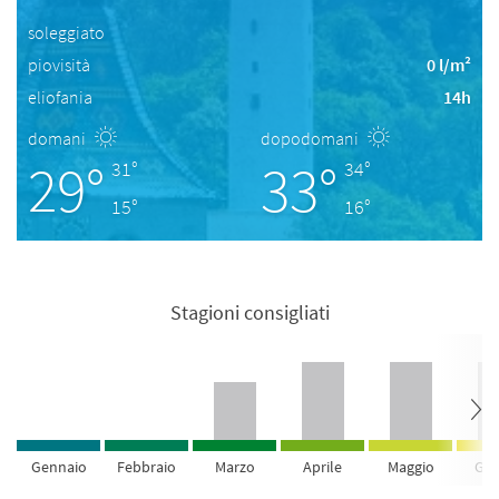
soleggiato
piovisità
0 l/m²
eliofania
14h
domani
dopodomani
29°
33°
31°
34°
15°
16°
Stagioni consigliati
Gennaio
Febbraio
Marzo
Aprile
Maggio
Giu