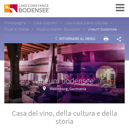
Navigation
Prima pagina
Cosa scoprire?
Una vivace scena culturale
Musei e mostre
Musei e mostre - Escursioni
vineum bodensee
RITORNARE AL MENÙ
vineum bodensee
Meersburg, Germania
Casa del vino, della cultura e della
storia