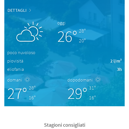
DETTAGLI
oggi
26°
28°
20°
poco nuvoloso
piovisità
2 l/m²
eliofania
3h
domani
dopodomani
27°
29°
28°
31°
16°
16°
Stagioni consigliati