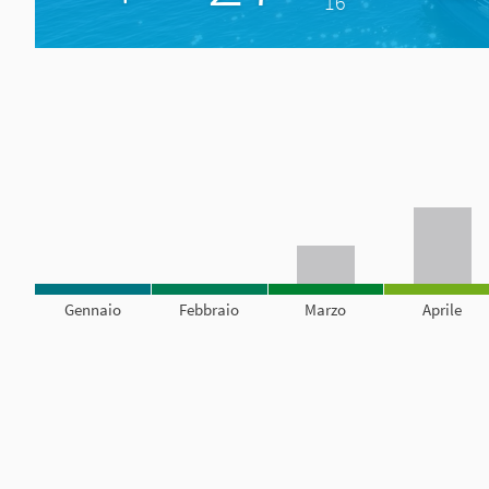
16°
Gennaio
Febbraio
Marzo
Aprile