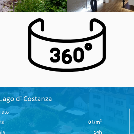
 Lago di Costanza
iato
ità
0 l/m²
nia
14h