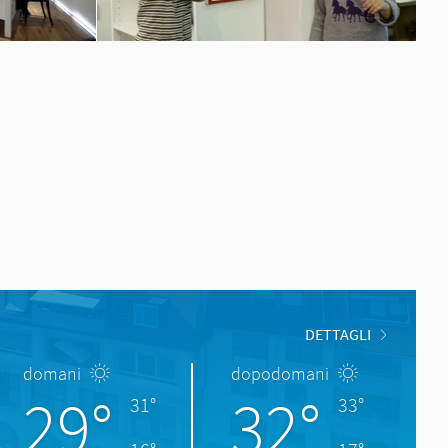
DETTAGLI
domani
dopodomani
29°
32°
31°
33°