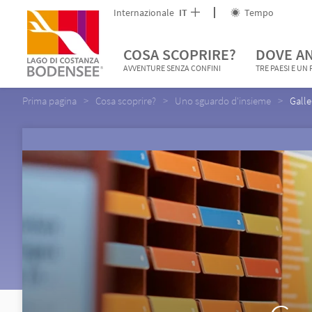
Internazionale
IT
Tempo
COSA SCOPRIRE?
DOVE A
AVVENTURE SENZA CONFINI
TRE PAESI E UN
Prima pagina
Cosa scoprire?
Uno sguardo d'insieme
Galle