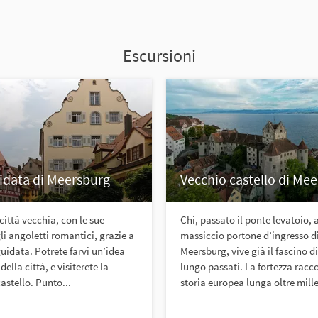
Escursioni
uidata di Meersburg
Vecchio castello di Me
città vecchia, con le sue
Chi, passato il ponte levatoio, a
li angoletti romantici, grazie a
massiccio portone d’ingresso d
guidata. Potrete farvi un’idea
Meersburg, vive già il fascino d
 della città, e visiterete la
lungo passati. La fortezza racc
astello. Punto...
storia europea lunga oltre mille