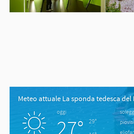
Meteo attuale La sponda tedesca del
oggi
solegg
27°
29°
piovis
eliofa