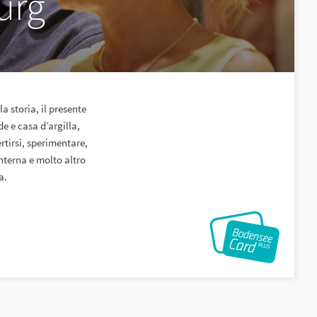
urg
a storia, il presente
e e casa d’argilla,
rtirsi, sperimentare,
nterna e molto altro
a.