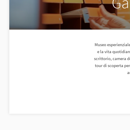
Ga
Museo esperienziale 
e la vita quotidia
scrittorio, camera d
tour di scoperta pe
a