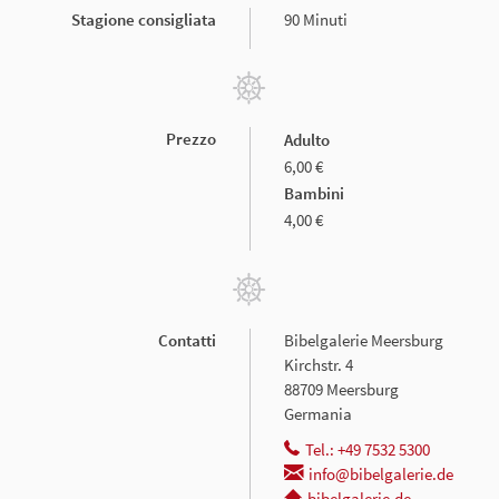
Stagione consigliata
90 Minuti
Prezzo
Adulto
6,00 €
Bambini
4,00 €
Contatti
Bibelgalerie Meersburg
Kirchstr. 4
88709 Meersburg
Germania
Tel.: +49 7532 5300
info@bibelgalerie.de
bibelgalerie.de