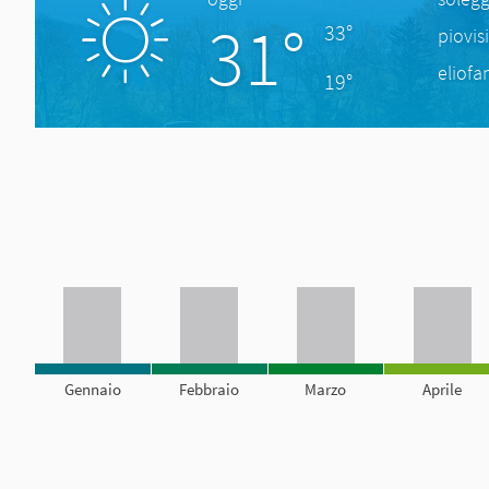
31°
33°
piovis
eliofa
19°
Gennaio
Febbraio
Marzo
Aprile