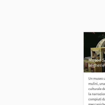
Museo St
segheri
Un museo u
mulini, un
culturale d
la narrazio
compiuti da
meccaniche