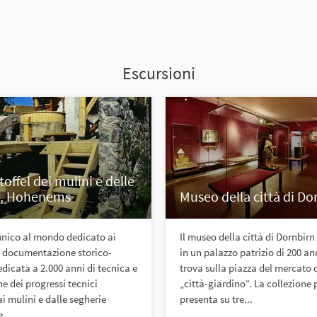
Escursioni
offel dei mulini e delle
e, Hohenems
Museo della città di Do
nico al mondo dedicato ai
Il museo della città di Dornbirn
a documentazione storico-
in un palazzo patrizio di 200 ann
edicata a 2.000 anni di tecnica e
trova sulla piazza del mercato 
ne dei progressi tecnici
„città-giardino“. La collezion
i mulini e dalle segherie
presenta su tre...
...