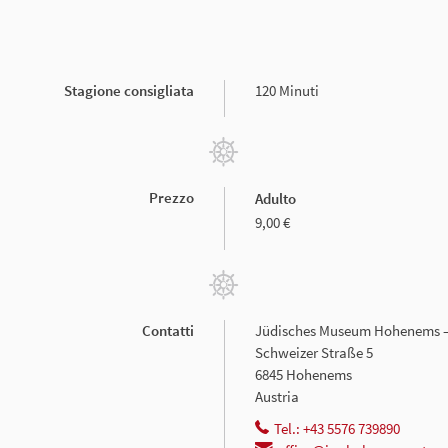
Stagione consigliata
120 Minuti
Prezzo
Adulto
9,00 €
Contatti
Jüdisches Museum Hohenems –
Schweizer Straße 5
6845 Hohenems
Austria
Tel.: +43 5576 739890