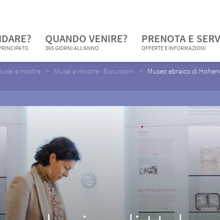
NDARE?
QUANDO VENIRE?
PRENOTA E SERV
 PRINCIPATO
365 GIORNI ALL'ANNO
OFFERTE E INFORMAZIONI
usei e mostre
Musei e mostre - Escursioni
Museo ebraico di Hohe