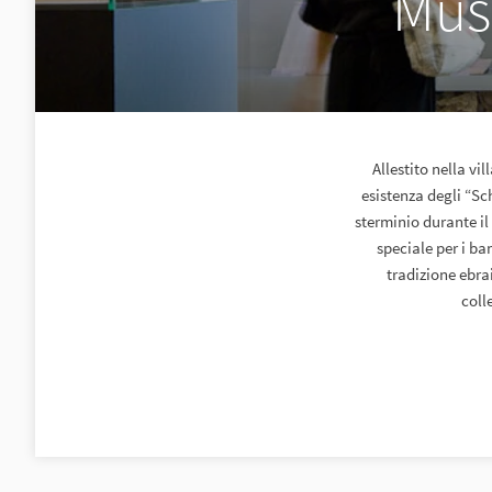
Mus
Allestito nella v
esistenza degli “Sch
sterminio durante il
speciale per i ba
tradizione ebrai
coll