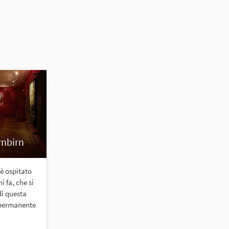
rnbirn
 è ospitato
i fa, che si
di questa
e permanente