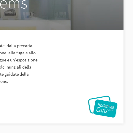
nems
te, dalla precaria
one, alla fuga e allo
ngue e un’esposizione
lci nunziali della
ite guidate della
ione.