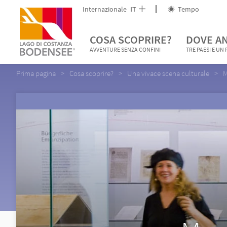
Internazionale
IT
Tempo
COSA SCOPRIRE?
DOVE A
AVVENTURE SENZA CONFINI
TRE PAESI E UN
Prima pagina
Cosa scoprire?
Una vivace scena culturale
M