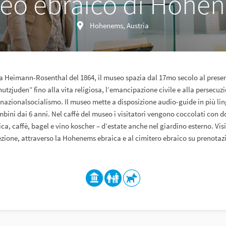
eo ebraico di Hohe
Hohenems, Austria
illa Heimann-Rosenthal del 1864, il museo spazia dal 17mo secolo al presen
utzjuden” fino alla vita religiosa, l’emancipazione civile e alla persecuzi
 nazionalsocialismo. Il museo mette a disposizione audio-guide in più li
mbini dai 6 anni. Nel caffè del museo i visitatori vengono coccolati con do
ca, caffè, bagel e vino koscher – d’estate anche nel giardino esterno. Vis
ezione, attraverso la Hohenems ebraica e al cimitero ebraico su prenotaz