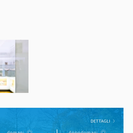
DETTAGLI
domani
dopodomani