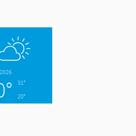
.2026
0°
31°
20°