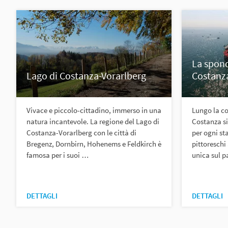
La spond
Lago di Costanza-Vorarlberg
Costanz
Vivace e piccolo-cittadino, immerso in una
Lungo la co
natura incantevole. La regione del Lago di
Costanza s
Costanza-Vorarlberg con le città di
per ogni sta
Bregenz, Dornbirn, Hohenems e Feldkirch è
pittoreschi
famosa per i suoi …
unica sul 
DETTAGLI
DETTAGLI