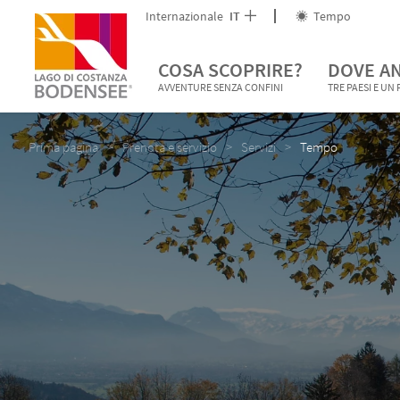
Internazionale
IT
Tempo
COSA SCOPRIRE?
DOVE A
AVVENTURE SENZA CONFINI
TRE PAESI E UN
Prima pagina
Prenota e servizio
Servizi
Tempo