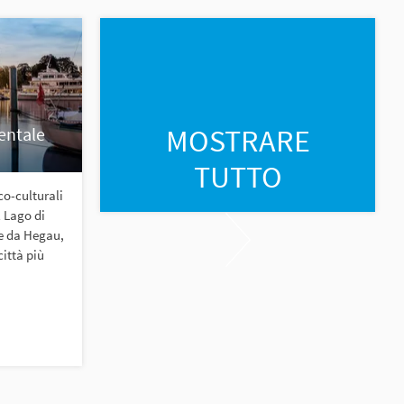
MOSTRARE
entale
TUTTO
co-culturali
l Lago di
e da Hegau,
città più