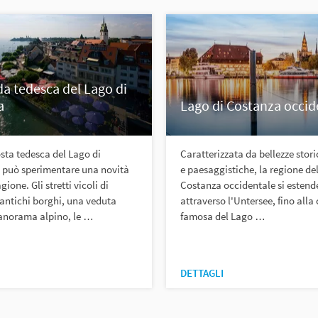
a tedesca del Lago di
a
Lago di Costanza occid
sta tedesca del Lago di
Caratterizzata da bellezze stori
i può sperimentare una novità
e paesaggistiche, la regione de
gione. Gli stretti vicoli di
Costanza occidentale si estend
 antichi borghi, una veduta
attraverso l'Untersee, fino alla 
panorama alpino, le …
famosa del Lago …
DETTAGLI