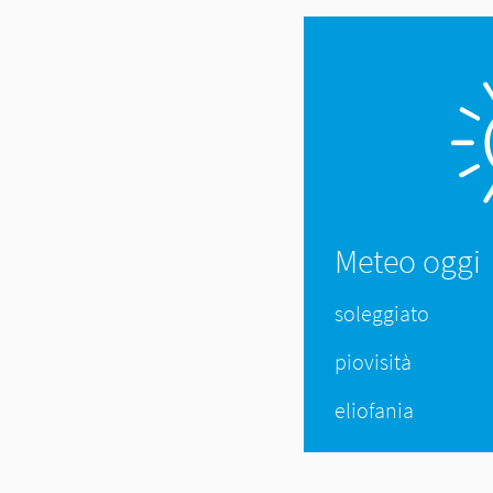
Meteo oggi
soleggiato
piovisità
eliofania