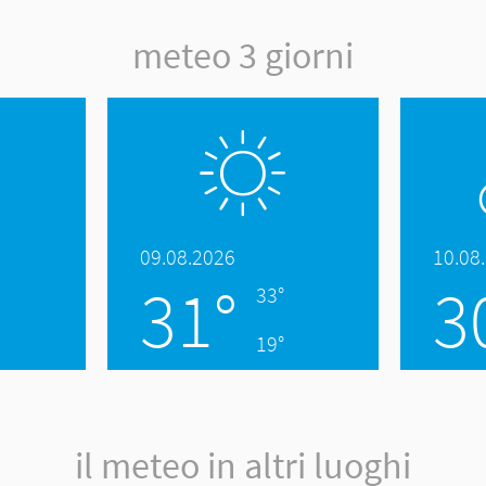
meteo 3 giorni
09.08.2026
10.08
31°
3
33°
19°
il meteo in altri luoghi