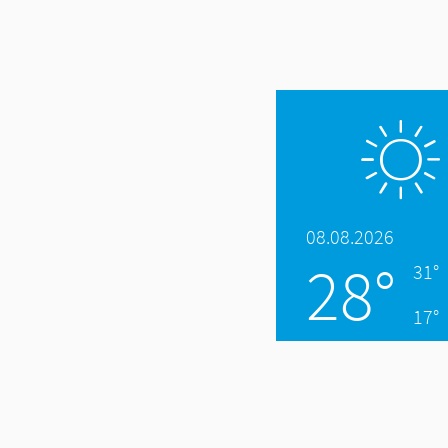
08.08.2026
28°
31°
17°