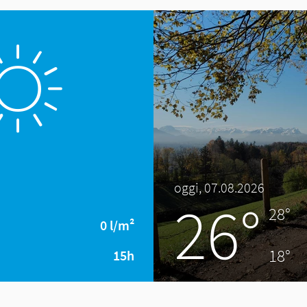
oggi, 07.08.2026
26°
28°
0 l/m²
18°
15h