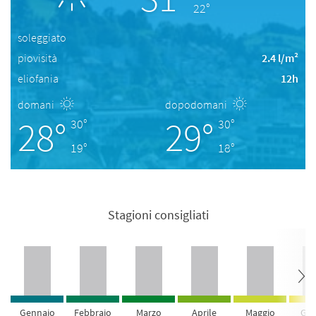
22°
soleggiato
piovisità
2.4 l/m²
eliofania
12h
domani
dopodomani
28°
29°
30°
30°
19°
18°
Stagioni consigliati
Gennaio
Febbraio
Marzo
Aprile
Maggio
Giu