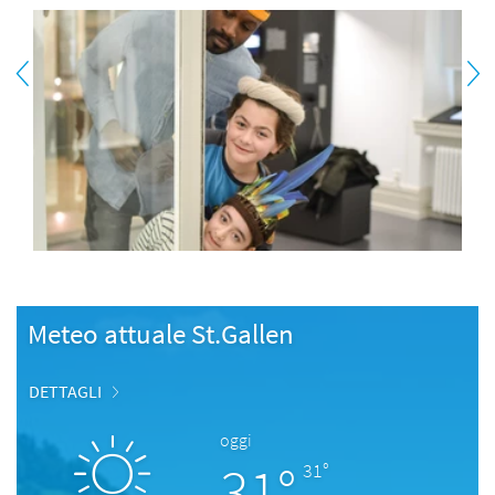
Meteo attuale St.Gallen
DETTAGLI
oggi
31°
31°