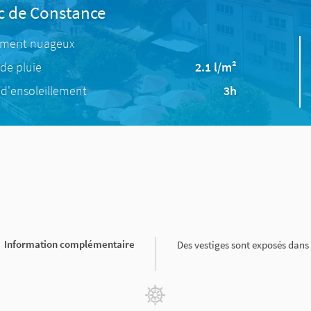
ac de Constance
ement nuageux
de pluie
2.1 l/m²
d'ensoleillement
3h
Information complémentaire
Des vestiges sont exposés dans