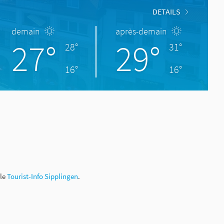
DETAILS
demain
après-demain
27°
29°
28°
31°
16°
16°
 le
Tourist-Info Sipplingen
.