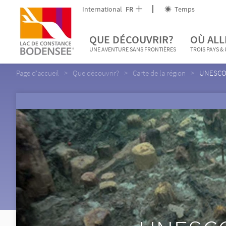
International
FR
Temps
QUE DÉCOUVRIR?
OÙ ALL
UNE AVENTURE SANS FRONTIÈRES
TROIS PAYS &
Page d'accueil
Que découvrir?
Carte de la région
UNESCO s