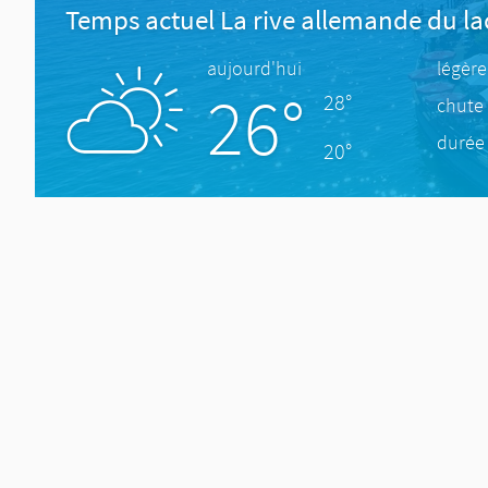
Temps actuel La rive allemande du l
aujourd'hui
légèr
26°
28°
chute 
durée 
20°