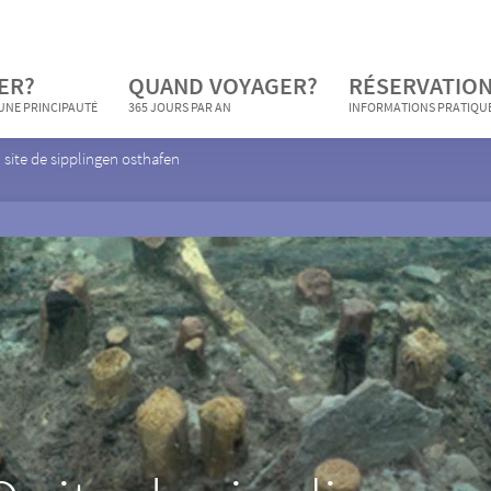
ER?
QUAND VOYAGER?
RÉSERVATION
 UNE PRINCIPAUTÉ
365 JOURS PAR AN
INFORMATIONS PRATIQU
ite de sipplingen osthafen