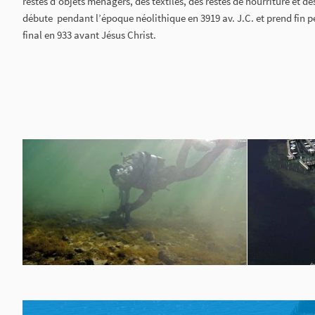
restes d’objets ménagers, des textiles, des restes de nourriture et d
débute pendant l’époque néolithique en 3919 av. J.C. et prend fin 
final en 933 avant Jésus Christ.