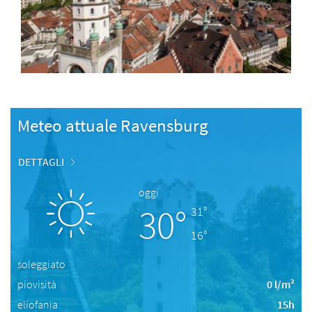
Meteo attuale Ravensburg
DETTAGLI
oggi
30°
31°
16°
soleggiato
piovisità
0 l/m²
eliofania
15h