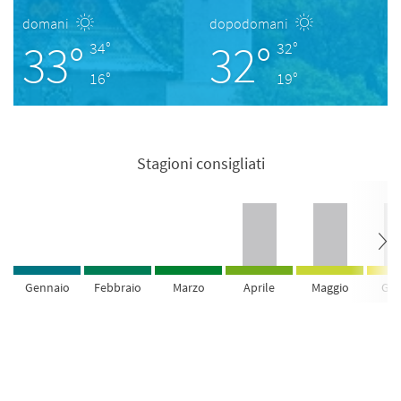
domani
dopodomani
33°
32°
34°
32°
16°
19°
Stagioni consigliati
Gennaio
Febbraio
Marzo
Aprile
Maggio
Giu