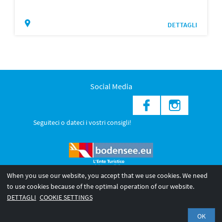
DETTAGLI
Social Media
Seguiteci o dateci i vostri consigli!
When you use our website, you accept that we use cookies. We need
to use cookies because of the optimal operation of our website.
© 2026 Internationale Bodensee Tourismus GmbH
DETTAGLI
COOKIE SETTINGS
Legal notice
Privacy Policy
OK