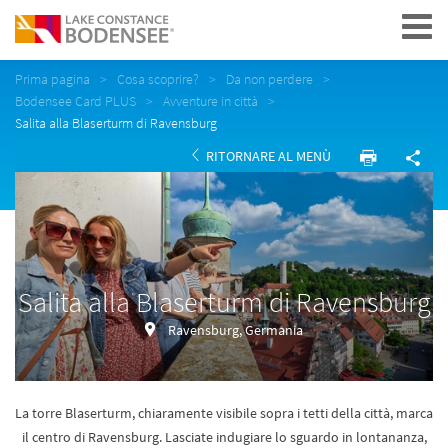
Navigation
Prima pagina
Cosa scoprire?
Da non perdere
Bodensee Card PLUS
Avventure in città
Salita alla Blaserturm di Ravensburg
RITORNARE AL MENÙ
Salita alla Blaserturm di Ravensburg
Ravensburg, Germania
La torre Blaserturm, chiaramente visibile sopra i tetti della città, marca
il centro di Ravensburg. Lasciate indugiare lo sguardo in lontananza,