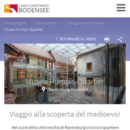
Navigation
Prima pagina
Cosa scoprire?
Uno sguardo d'insieme
Museo Humpis-Quartier
RITORNARE AL MENÙ
Museo Humpis-Quartier
Ravensburg, Germania
Viaggio alla scoperta del medioevo!
Nel cuore della città vecchia di Ravensburg si trova il quartiere