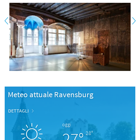
Meteo attuale Ravensburg
DETTAGLI
oggi
27°
28°