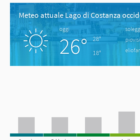
Meteo attuale Lago di Costanza occid
oggi
solegg
26°
28°
piovis
eliofa
18°