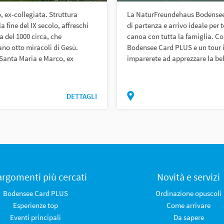
, ex-collegiata. Struttura
La NaturFreundehaus Bodensee 
la fine del IX secolo, affreschi
di partenza e arrivo ideale per t
a del 1000 circa, che
canoa con tutta la famiglia. Co
no otto miracoli di Gesù.
Bodensee Card PLUS e un tour 
Santa Maria e Marco, ex
imparerete ad apprezzare la bel
DETTAGLI
 argomenti più cercati
Novità e servizi
Bodensee Card PLUS
Ordinazione opuscoli
Esperienze top
Come arrivare
Eventi principali
Da sapere