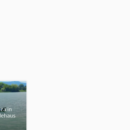
za in
dehaus