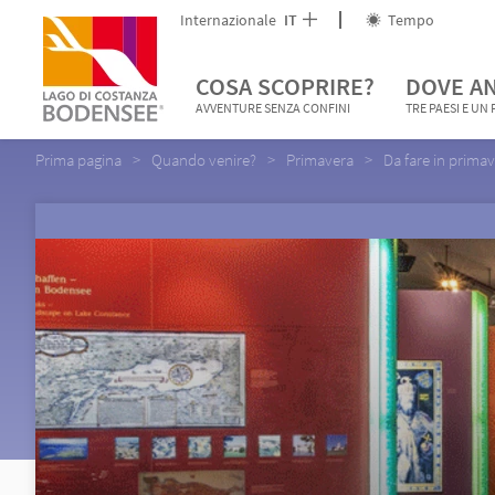
Internazionale
IT
Tempo
COSA SCOPRIRE?
DOVE A
AVVENTURE SENZA CONFINI
TRE PAESI E UN
Prima pagina
Quando venire?
Primavera
Da fare in prima