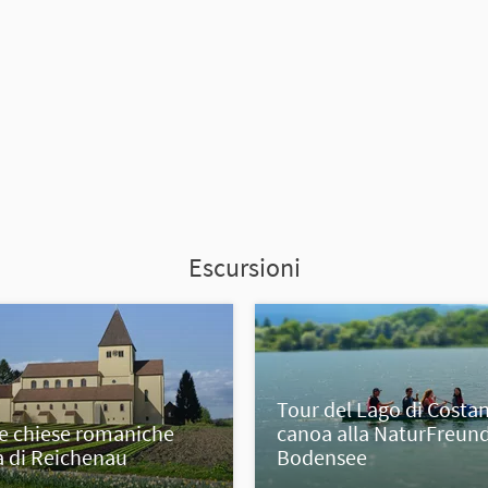
Escursioni
Tour del Lago di Costan
lle chiese romaniche
canoa alla NaturFreun
la di Reichenau
Bodensee