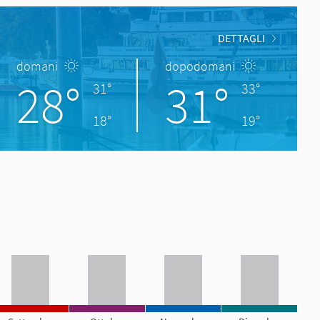
DETTAGLI
domani
dopodomani
28°
31°
31°
33°
18°
19°