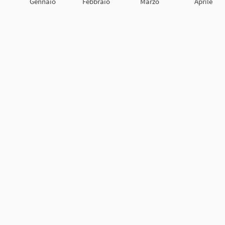
Gennaio
Febbraio
Marzo
Aprile