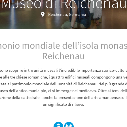
Museo di Reichenau
Reichenau, Germania
onio mondiale dell’isola monas
Reichenau
ssono scoprire in tre unità museali l’incredibile importanza storico-cultura
 alle tre chiese romaniche, i quattro edifici museali compongono una ver
cata al patrimonio mondiale dell’umanità di Reichenau. Nel più grande d
useo dell’antico municipio, ci si immerge nel medioevo. Oltre ai temi del
truzione della cattedrale - anche la presentazione dell’arte amanuense sul
un significato di rilievo.