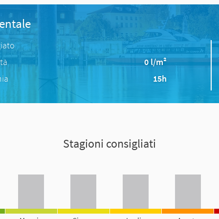
entale
iato
ità
0 l/m²
nia
15h
Stagioni consigliati