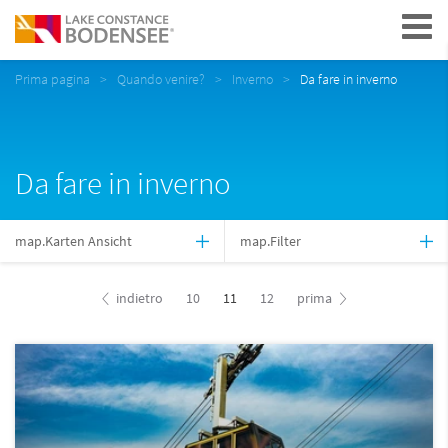
Navigation
Prima pagina
Quando venire?
Inverno
Da fare in inverno
Da fare in inverno
map.Karten Ansicht
map.Filter
indietro
10
11
12
prima