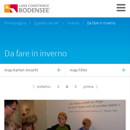
Navigation
Prima pagina
Quando venire?
Inverno
Da fare in inverno
Da fare in inverno
map.Karten Ansicht
map.Filter
indietro
3
4
5
prima