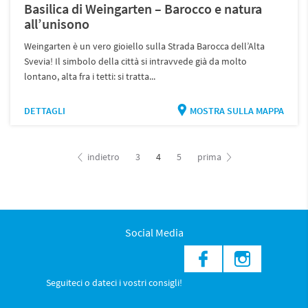
Basilica di Weingarten – Barocco e natura
all’unisono
Weingarten è un vero gioiello sulla Strada Barocca dell’Alta
Svevia! Il simbolo della città si intravvede già da molto
lontano, alta fra i tetti: si tratta...
DETTAGLI
MOSTRA SULLA MAPPA
indietro
3
4
5
prima
Social Media
Seguiteci o dateci i vostri consigli!