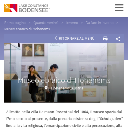
Navigation
Prima pagina
Quando venire?
Inverno
Da fare in inverno
Museo ebraico di Hohenems
RITORNARE AL MENÙ
Museo ebraico di Hohenems
Hohenems, Austria
Allestito nella villa Heimann-Rosenthal del 1864, il museo spazia dal
17mo secolo al presente, dalla precaria esistenza degli “Schutzjuden”
fino alla vita religiosa, l’emancipazione civile e alla persecuzione, alla