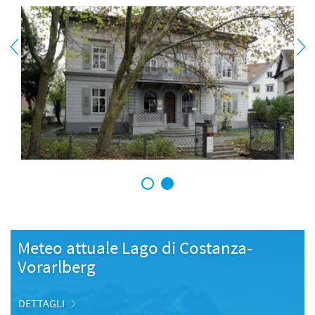
1
2
Meteo attuale Lago di Costanza-
Vorarlberg
DETTAGLI