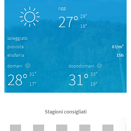
oggi
27°
29°
18°
soleggiato
piovisità
0 l/m²
eliofania
15h
domani
dopodomani
28°
31°
31°
33°
17°
19°
Stagioni consigliati