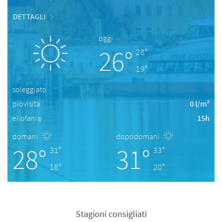
DETTAGLI
oggi
26°
28°
19°
soleggiato
piovisità
0 l/m²
eliofania
15h
domani
dopodomani
28°
31°
31°
33°
18°
20°
Stagioni consigliati