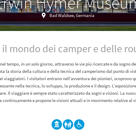
Erwin Hymer Museu
Bad Waldsee, Germania
 il mondo dei camper e delle ro
nel tempo, in un solo giorno, attraverso le vie più ricercate e da sogno 
 la storia della cultura e della tecnica del camperismo dal punto di vis
dei viaggiatori. I visitatori entrano nell’avventura dei pionieri, scoprono q
essante nella tecnica, lo sviluppo, la produzione e il design. L’esposizione
re. Il viaggiare è sempre stato caratterizzato da sogni e visioni. La nuov
a continuamente e propone le visioni attuali e in movimento relative al 