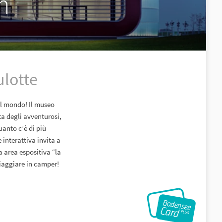
m
ulotte
del mondo! Il museo
ta degli avventurosi,
uanto c’è di più
 interattiva invita a
a area espositiva “la
viaggiare in camper!