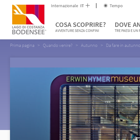
Internazionale
IT
Tempo
COSA SCOPRIRE?
DOVE A
AVVENTURE SENZA CONFINI
TRE PAESI E UN
Prima pagina
Quando venire?
Autunno
Da fare in autunn