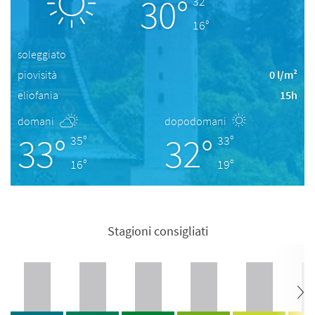
30°
32°
16°
soleggiato
piovisità
0 l/m²
eliofania
15h
domani
dopodomani
33°
32°
35°
33°
16°
19°
Stagioni consigliati