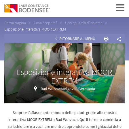
Navigation
Prima pagina
Cosa scoprire?
Uno sguardo d'insieme
Esposizione interattiva MOOR EXTREM
RITORNARE AL MENÙ
Esposizione interattiva MOOR
EXTREM
Bad Wurzach/Algovia, Germania
Scoprite l’affascinante mondo delle paludi grazie alla mostra
interattiva MOOR EXTREM a Bad Wurzach. Qui il terreno comincia a
scricchiolare e a vacillare mentre apprendete come i ghiacciai delle