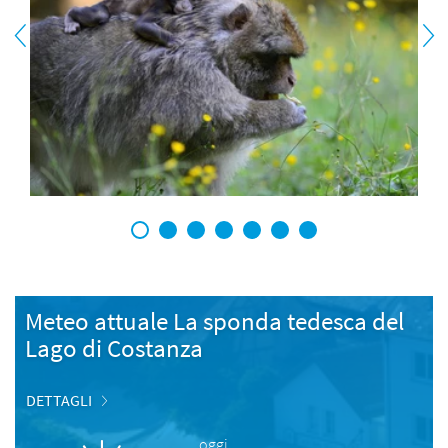
1
2
3
4
5
6
7
Meteo attuale La sponda tedesca del
Lago di Costanza
DETTAGLI
oggi