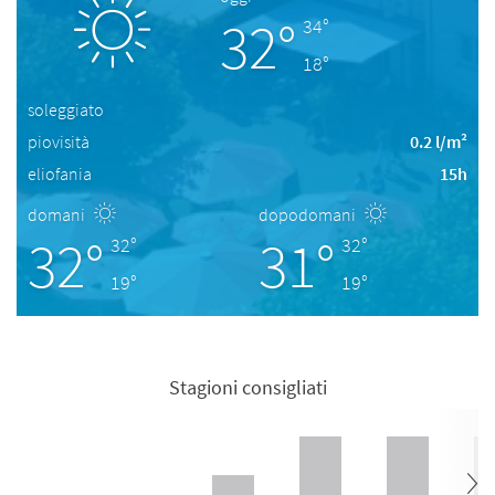
32°
34°
18°
soleggiato
piovisità
0.2 l/m²
eliofania
15h
domani
dopodomani
32°
31°
32°
32°
19°
19°
Stagioni consigliati