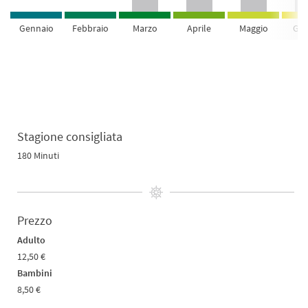
Gennaio
Febbraio
Marzo
Aprile
Maggio
Giu
Stagione consigliata
180 Minuti
Prezzo
Adulto
12,50 €
Bambini
8,50 €