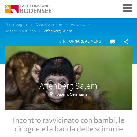
Navigation
Prima pagina
Quando venire?
Autunno
Da fare in autunno
Affenberg Salem
RITORNARE AL MENÙ
Affenberg Salem
Salem, Germania
Incontro ravvicinato con bambi, le
cicogne e la banda delle scimmie