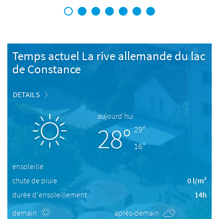
1
2
3
4
5
6
7
Temps actuel La rive allemande du lac
de Constance
DETAILS
aujourd'hui
28°
29°
16°
ensoleillé
chute de pluie
0 l/m²
durée d'ensoleillement
14h
demain
après-demain