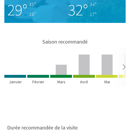
29°
32°
31°
34°
16°
17°
Saison recommandé
Janvier
Février
Mars
Avril
Mai
Ju
Durée recommandée de la visite