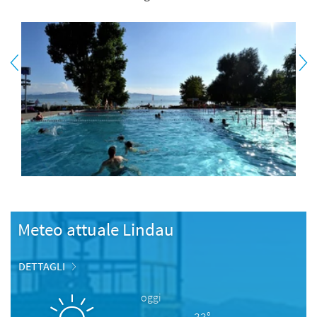
Meteo attuale Lindau
DETTAGLI
oggi
33°