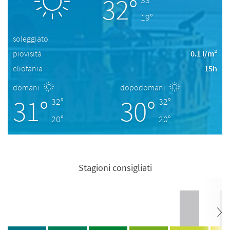
32°
19°
soleggiato
piovisità
0.1 l/m²
eliofania
15h
domani
dopodomani
31°
30°
32°
32°
20°
20°
Stagioni consigliati