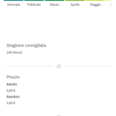
Gennaio
Febbraio
Marzo
Aprile
Maggio
Giu
Stagione consigliata
240 Minuti
Prezzo
Adulto
6,00 €
Bambini
3,00 €