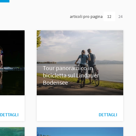
articoli pro pagina
12
24
Tour panoramico in
bicicletta sul Lindauer
Bodensee
DETTAGLI
DETTAGLI