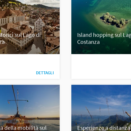
storici sul Lago di
Island hopping sul Lag
za
Costanza
DETTAGLI
ia della mobilità sul
Esperienze a distanza