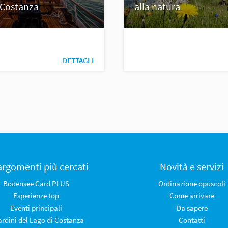
 Costanza
alla natura
DETTAGLI
 argomenti più cercati
Novità e servizi
Bodensee Card PLUS
Ordinazione opuscoli
Esperienze top
Come arrivare
Eventi principali
Da sapere
iardini del Lago di Costanza
Contatti