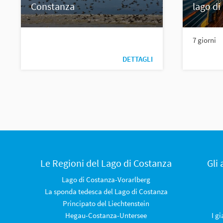
Constanza
lago di
7 giorni
DETTAGLI
Le Regioni del Lago di Costanza
Gli
Lago di Costanza-Vorarlberg
La sponda tedesca del Lago di Costanza
Principato del Liechtenstein
Hegau-Costanza-Untersee
I g