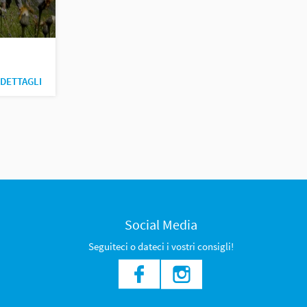
DETTAGLI
Social Media
Seguiteci o dateci i vostri consigli!