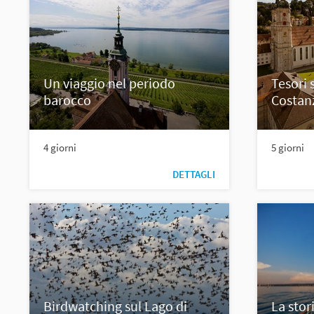
Un viaggio nel periodo
Tesori 
barocco
Costan
4 giorni
5 giorni
DETTAGLI
Birdwatching sul Lago di
La stor