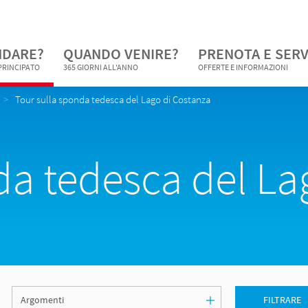
NDARE?
QUANDO VENIRE?
PRENOTA E SERV
 PRINCIPATO
365 GIORNI ALL'ANNO
OFFERTE E INFORMAZIONI
Tour sulla sponda tedesca del Lago di Costanza
da tedesca del La
FILTRARE