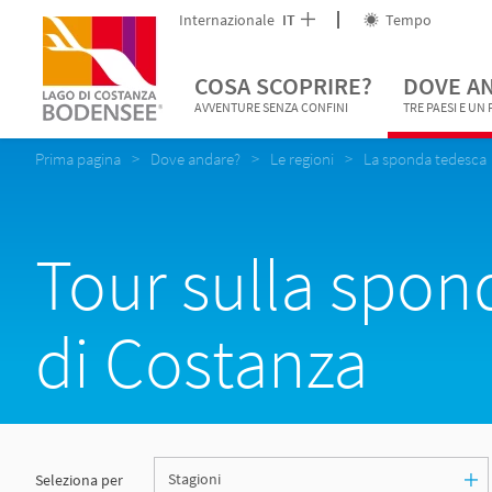
Internazionale
IT
Tempo
COSA SCOPRIRE?
DOVE A
AVVENTURE SENZA CONFINI
TRE PAESI E UN
Prima pagina
Dove andare?
Le regioni
La sponda tedesca
Tour sulla spon
di Costanza
Seleziona per