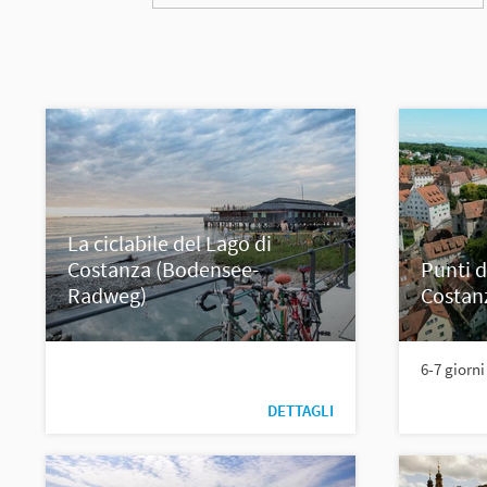
La ciclabile del Lago di
Costanza (Bodensee-
Punti d
Radweg)
Costan
6-7 giorni
DETTAGLI