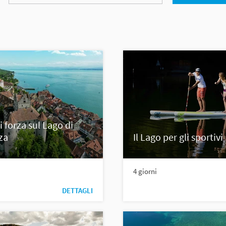
i forza sul Lago di
za
Il Lago per gli sportivi
4 giorni
DETTAGLI