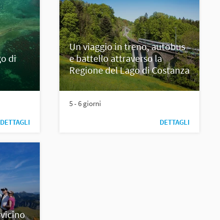
Un viaggio in treno, autobus
o di
e battello attraverso la
Regione del Lago di Costanza
5 - 6 giorni
DETTAGLI
DETTAGLI
 vicino