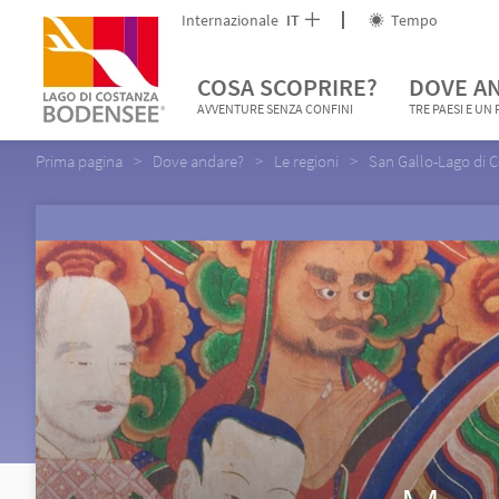
Internazionale
IT
Tempo
COSA SCOPRIRE?
DOVE A
AVVENTURE SENZA CONFINI
TRE PAESI E UN
Prima pagina
Dove andare?
Le regioni
San Gallo-Lago di 