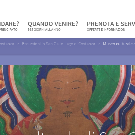
NDARE?
QUANDO VENIRE?
PRENOTA E SERV
 PRINCIPATO
365 GIORNI ALL'ANNO
OFFERTE E INFORMAZIONI
Costanza
Escursioni in San Gallo-Lago di Costanza
Museo culturale d