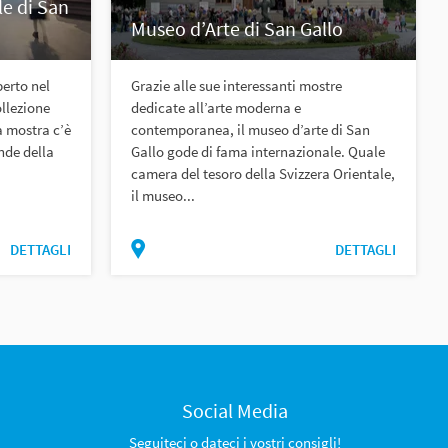
le di San
Museo d’Arte di San Gallo
perto nel
Grazie alle sue interessanti mostre
llezione
dedicate all’arte moderna e
a mostra c’è
contemporanea, il museo d’arte di San
nde della
Gallo gode di fama internazionale. Quale
camera del tesoro della Svizzera Orientale,
il museo...
DETTAGLI
DETTAGLI
Social Media
Seguiteci o dateci i vostri consigli!