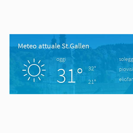
Meteo attuale St.Gallen
oggi
solegg
31°
32°
piovis
eliofa
21°