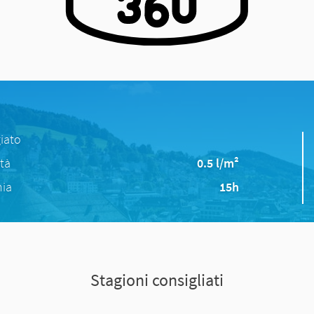
iato
ità
0.5 l/m²
nia
15h
Stagioni consigliati