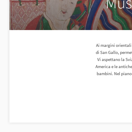
Muse
Ai margini orientali
di San Gallo, permet
Vi aspettano la Svi
America e le antiche
bambini. Nel piano