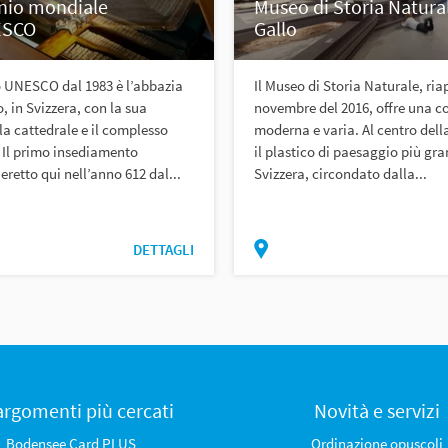
nio mondiale
Museo di Storia Natura
ESCO
Gallo
o UNESCO dal 1983 è l’abbazia
Il Museo di Storia Naturale, ria
, in Svizzera, con la sua
novembre del 2016, offre una co
 la cattedrale e il complesso
moderna e varia. Al centro dell
 Il primo insediamento
il plastico di paesaggio più gra
 eretto qui nell’anno 612 dal...
Svizzera, circondato dalla...
DETTAGLI
 argomenti più cercati
Novità e servizi
Bodensee Card PLUS
Ordinazione opuscoli