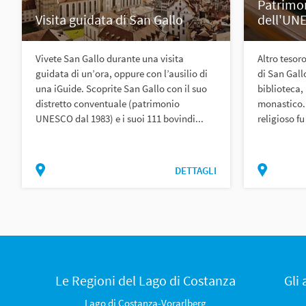
Patrimo
Visita guidata di San Gallo
dell'UN
Vivete San Gallo durante una visita
Altro tesor
guidata di un’ora, oppure con l’ausilio di
di San Gallo
una iGuide. Scoprite San Gallo con il suo
biblioteca,
distretto conventuale (patrimonio
monastico.
UNESCO dal 1983) e i suoi 111 bovindi...
religioso fu
DETTAGLI
Le Regioni del Lago di Costanza
Gli
Lago di Costanza-Vorarlberg