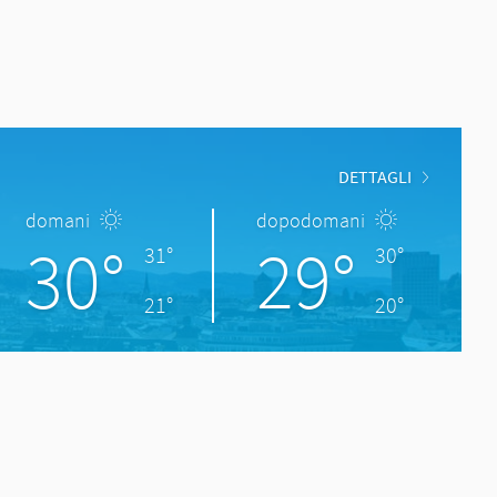
DETTAGLI
domani
dopodomani
30°
29°
31°
30°
21°
20°