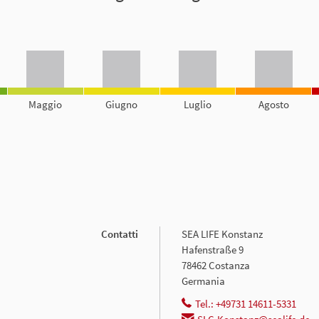
Maggio
Giugno
Luglio
Agosto
Contatti
SEA LIFE Konstanz
Hafenstraße 9
78462 Costanza
Germania
Tel.: +49731 14611-5331