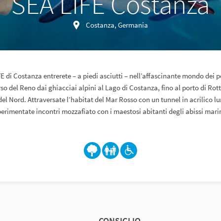
SEA LIFE Costanza
Costanza, Germania
E di Costanza entrerete – a piedi asciutti – nell’affascinante mondo dei 
rso del Reno dai ghiacciai alpini al Lago di Costanza, fino al porto di Ro
del Nord. Attraversate l’habitat del Mar Rosso con un tunnel in acrilico lu
perimentate incontri mozzafiato con i maestosi abitanti degli abissi marin
CONSIGLIO