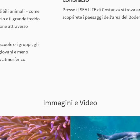
Presso il SEA LIFE di Costanza si trova 
edibili animali – come
scoprirete i paesaggi dell’area del Boden
cio e il grande freddo
ione attraverso
scuole o i gruppi, gli
, giovani e meno
o atmosferico.
Immagini e Video