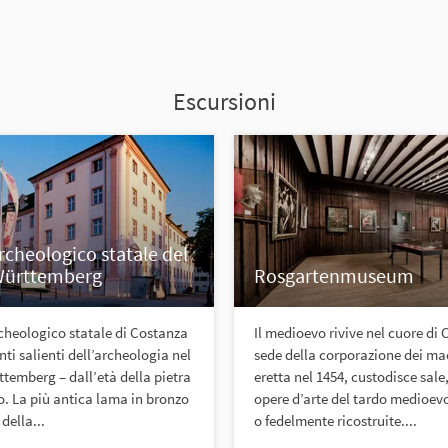
Escursioni
cheologico statale del
Württemberg
Rosgartenmuseum
cheologico statale di Costanza
Il medioevo rivive nel cuore di 
unti salienti dell’archeologia nel
sede della corporazione dei mac
emberg – dall’età della pietra
eretta nel 1454, custodisce sale
. La più antica lama in bronzo
opere d’arte del tardo medioevo
della...
o fedelmente ricostruite....