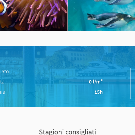
iato
ità
0 l/m²
nia
15h
Stagioni consigliati