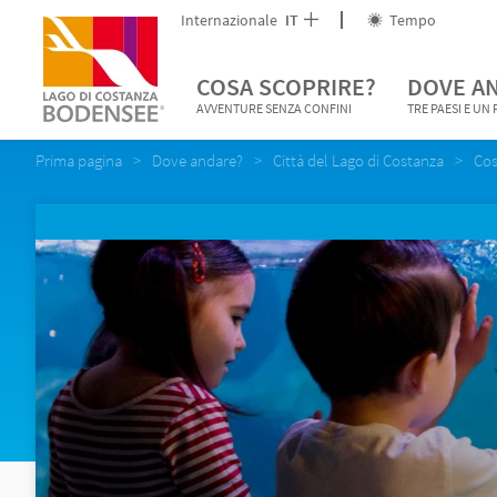
Internazionale
IT
Tempo
COSA SCOPRIRE?
DOVE A
AVVENTURE SENZA CONFINI
TRE PAESI E UN
Prima pagina
Dove andare?
Città del Lago di Costanza
Cos