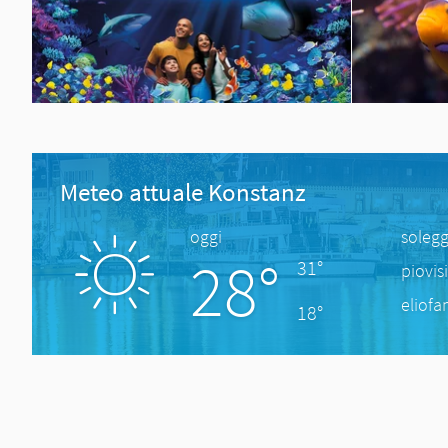
Meteo attuale Konstanz
oggi
solegg
28°
31°
piovis
eliofa
18°