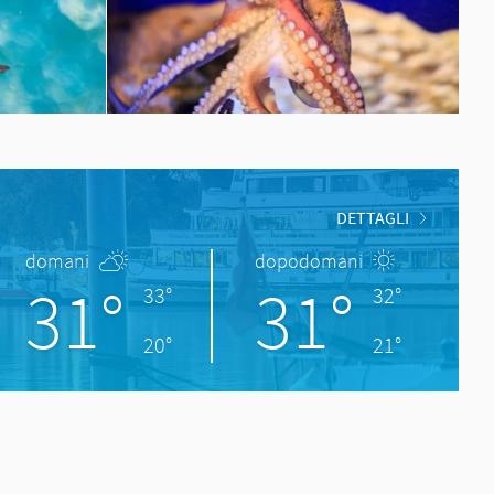
DETTAGLI
domani
dopodomani
31°
31°
33°
32°
20°
21°