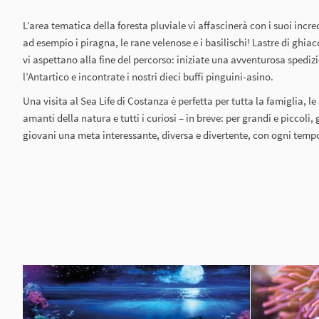
L’area tematica della foresta pluviale vi affascinerà con i suoi incr
ad esempio i piragna, le rane velenose e i basilischi! Lastre di ghiac
vi aspettano alla fine del percorso: iniziate una avventurosa spediz
l’Antartico e incontrate i nostri dieci buffi pinguini-asino.
Una visita al Sea Life di Costanza è perfetta per tutta la famiglia, le 
amanti della natura e tutti i curiosi – in breve: per grandi e piccoli
giovani una meta interessante, diversa e divertente, con ogni temp