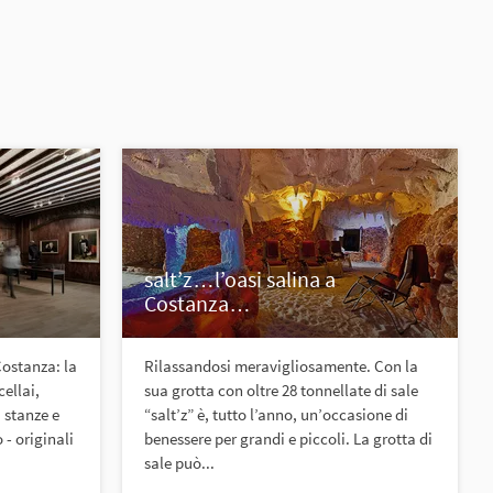
salt’z…l’oasi salina a
Costanza…
Costanza: la
Rilassandosi meravigliosamente. Con la
ellai,
sua grotta con oltre 28 tonnellate di sale
, stanze e
“salt’z” è, tutto l’anno, un’occasione di
 - originali
benessere per grandi e piccoli. La grotta di
sale può...