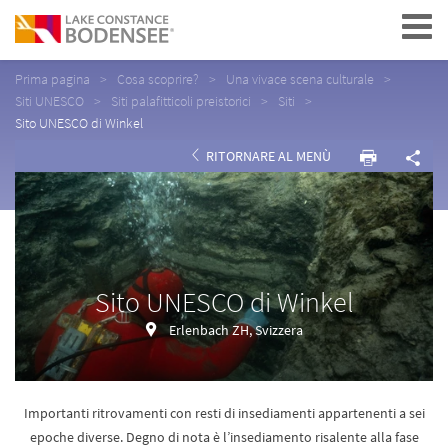
Navigation
Prima pagina
Cosa scoprire?
Una vivace scena culturale
Siti UNESCO
Siti palafitticoli preistorici
Siti
Sito UNESCO di Winkel
RITORNARE AL MENÙ
Sito UNESCO di Winkel
Erlenbach ZH, Svizzera
Importanti ritrovamenti con resti di insediamenti appartenenti a sei
epoche diverse. Degno di nota è l’insediamento risalente alla fase