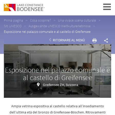
Navigation
Prima pagina
Cosa scoprire?
Una vivace scena culturale
Siti UNESCO
Ausgewählte UNESCO Weltkulturerlebnisse
Esposizione nel palazzo comunale e al castello di Greifensee
RITORNARE AL MENÙ
Esposizione nel palazzo comunale e
al castello di Greifensee
Greifensee ZH, Svizzera
Ampia vetrina espositiva al castello relativa all’insediamento
dell’ultima età del bronzo di Greifensee-Böschen. Ritrovamenti