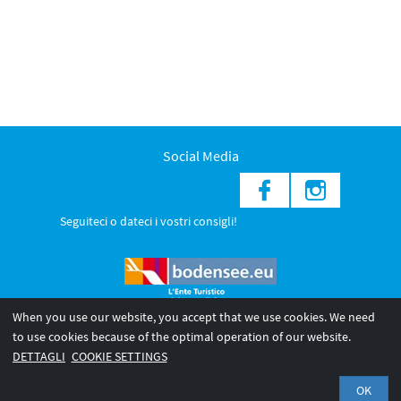
Social Media
Seguiteci o dateci i vostri consigli!
When you use our website, you accept that we use cookies. We need
to use cookies because of the optimal operation of our website.
© 2026 Internationale Bodensee Tourismus GmbH
DETTAGLI
COOKIE SETTINGS
Legal notice
Privacy Policy
OK