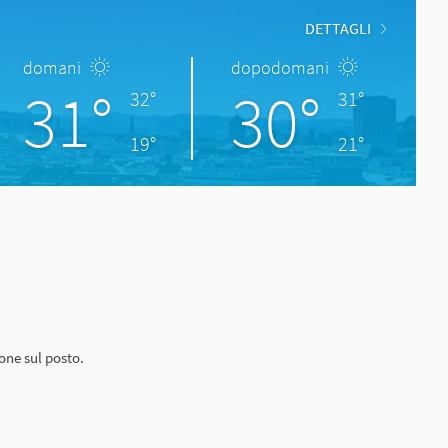
DETTAGLI
domani
dopodomani
31°
30°
32°
31°
19°
21°
one sul posto.