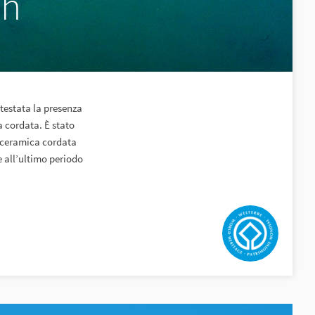
ch
ttestata la presenza
a cordata. È stato
a ceramica cordata
le all’ultimo periodo