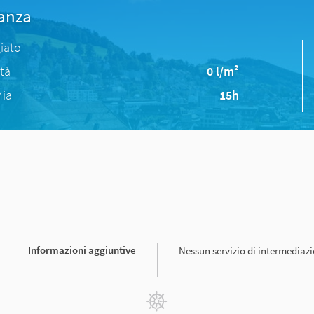
tanza
iato
ità
0 l/m²
nia
15h
Informazioni aggiuntive
Nessun servizio di intermediazi