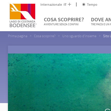
Internazionale
IT
Tempo
COSA SCOPRIRE?
DOVE A
AVVENTURE SENZA CONFINI
TRE PAESI E UN
Prima pagina
Cosa scoprire?
Uno sguardo d'insieme
Sito