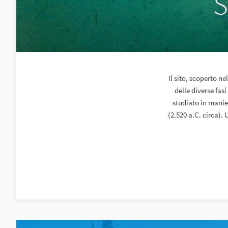
S
Il sito, scoperto n
delle diverse fas
studiato in manie
(2.520 a.C. circa). 