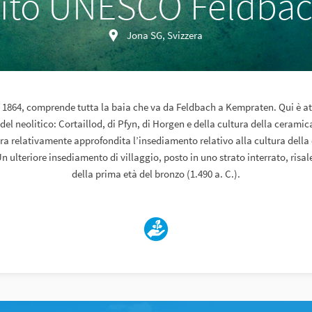
ito UNESCO Feldba
Jona SG, Svizzera
el 1864, comprende tutta la baia che va da Feldbach a Kempraten. Qui è a
i del neolitico: Cortaillod, di Pfyn, di Horgen e della cultura della ceramic
ra relativamente approfondita l’insediamento relativo alla cultura dell
Un ulteriore insediamento di villaggio, posto in uno strato interrato, risa
della prima età del bronzo (1.490 a. C.).