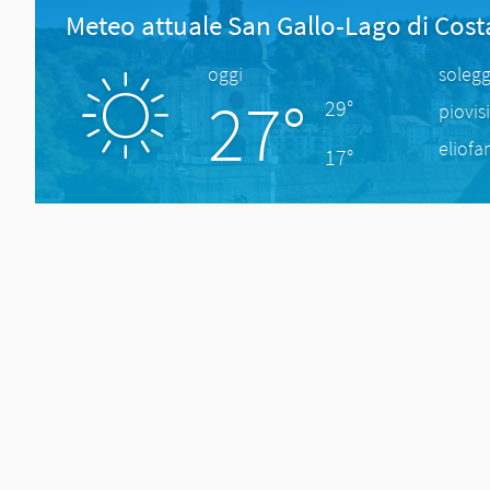
Meteo attuale San Gallo-Lago di Cos
oggi
solegg
27°
29°
piovis
eliofa
17°