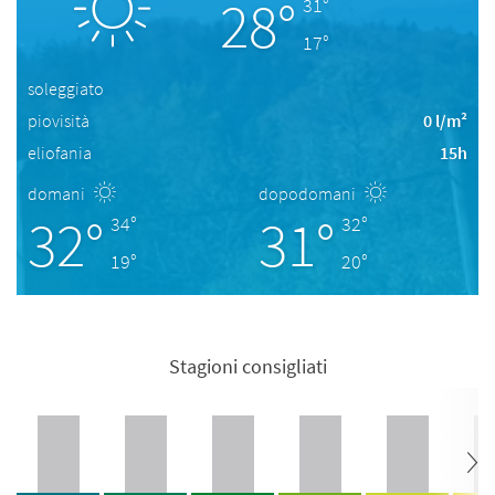
28°
31°
17°
soleggiato
piovisità
0 l/m²
eliofania
15h
domani
dopodomani
32°
31°
34°
32°
19°
20°
Stagioni consigliati