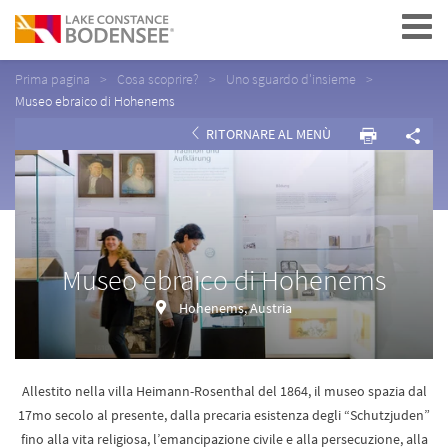
Navigation
Prima pagina
Cosa scoprire?
Uno sguardo d'insieme
Museo ebraico di Hohenems
RITORNARE AL MENÙ
Museo ebraico di Hohenems
Hohenems, Austria
Allestito nella villa Heimann-Rosenthal del 1864, il museo spazia dal
17mo secolo al presente, dalla precaria esistenza degli “Schutzjuden”
fino alla vita religiosa, l’emancipazione civile e alla persecuzione, alla