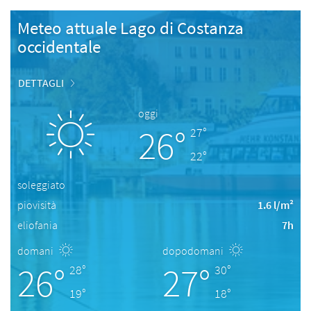
Meteo attuale Lago di Costanza
occidentale
DETTAGLI
oggi
26°
27°
22°
soleggiato
piovisità
1.6 l/m²
eliofania
7h
domani
dopodomani
26°
27°
28°
30°
19°
18°