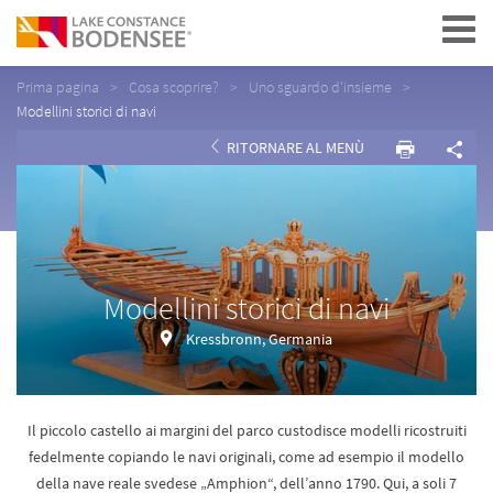
Navigation
Prima pagina
Cosa scoprire?
Uno sguardo d'insieme
Modellini storici di navi
RITORNARE AL MENÙ
Modellini storici di navi
Kressbronn, Germania
Il piccolo castello ai margini del parco custodisce modelli ricostruiti
fedelmente copiando le navi originali, come ad esempio il modello
della nave reale svedese „Amphion“, dell’anno 1790. Qui, a soli 7