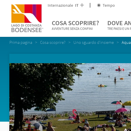
Internazionale
IT
Tempo
COSA SCOPRIRE?
DOVE A
AVVENTURE SENZA CONFINI
TRE PAESI E UN
Prima pagina
Cosa scoprire?
Uno sguardo d'insieme
Aqua