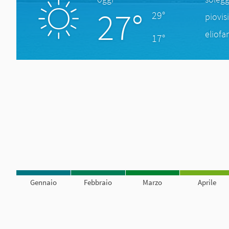
27°
29°
piovis
eliofa
17°
Gennaio
Febbraio
Marzo
Aprile