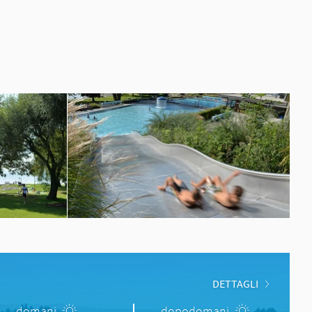
DETTAGLI
domani
dopodomani