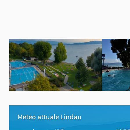
Meteo attuale Lindau
oggi
solegg