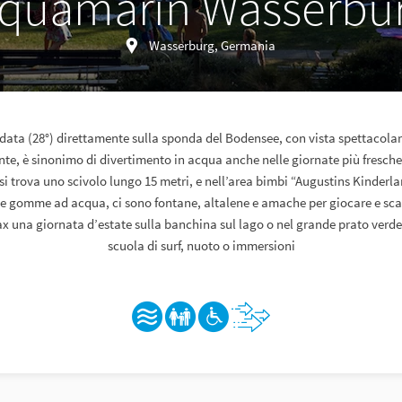
quamarin Wasserbu
Wasserburg, Germania
ldata (28°) direttamente sulla sponda del Bodensee, con vista spettacolare
te, è sinonimo di divertimento in acqua anche nelle giornate più fresche
si trova uno scivolo lungo 15 metri, e nell’area bimbi “Augustins Kinderla
le gomme ad acqua, ci sono fontane, altalene e amache per giocare e scat
lax una giornata d’estate sulla banchina sul lago o nel grande prato verde. 
scuola di surf, nuoto o immersioni