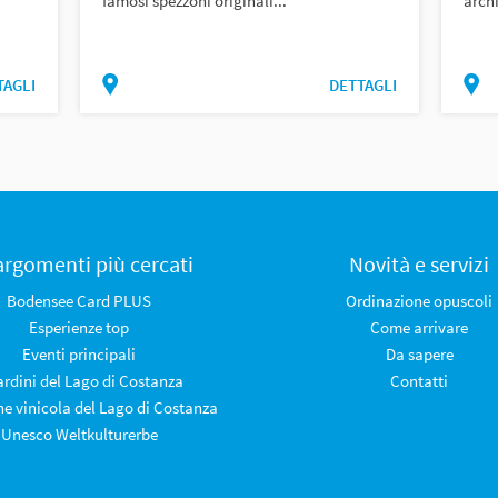
famosi spezzoni originali...
archi
TAGLI
DETTAGLI
 argomenti più cercati
Novità e servizi
Bodensee Card PLUS
Ordinazione opuscoli
Esperienze top
Come arrivare
Eventi principali
Da sapere
iardini del Lago di Costanza
Contatti
ne vinicola del Lago di Costanza
Unesco Weltkulturerbe