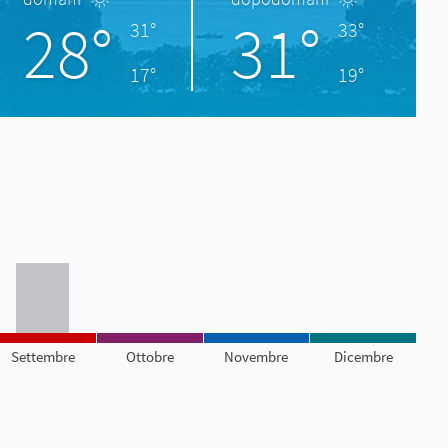
28°
31°
31°
33°
17°
19°
Settembre
Ottobre
Novembre
Dicembre