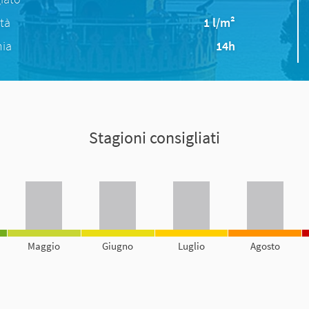
ità
1 l/m²
nia
14h
Stagioni consigliati
Maggio
Giugno
Luglio
Agosto