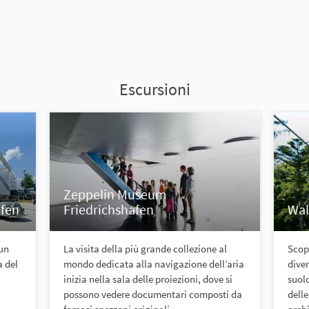
Escursioni
Zeppelin Museum
afen
Friedrichshafen
Wal
 un
La visita della più grande collezione al
Scopr
a del
mondo dedicata alla navigazione dell’aria
diver
inizia nella sala delle proiezioni, dove si
suolo
possono vedere documentari composti da
delle