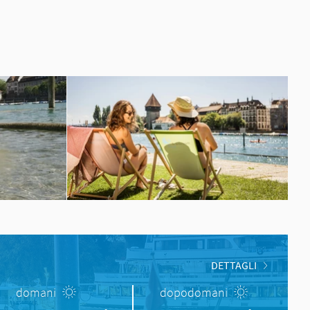
DETTAGLI
domani
dopodomani