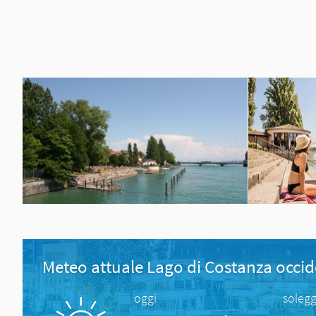
Meteo attuale Lago di Costanza occid
oggi
solegg