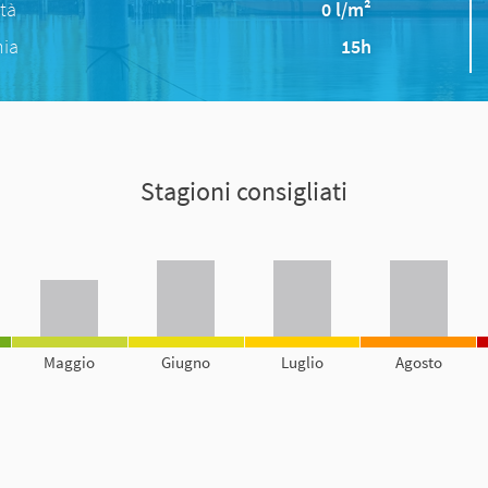
ità
0 l/m²
nia
15h
Stagioni consigliati
Maggio
Giugno
Luglio
Agosto