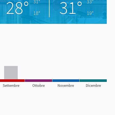
28°
31°
31°
33°
18°
19°
Settembre
Ottobre
Novembre
Dicembre