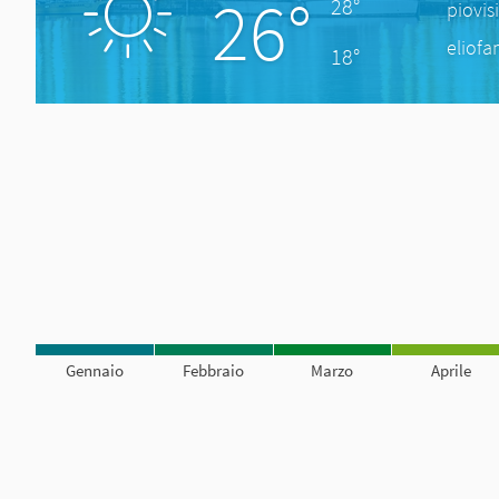
26°
28°
piovis
eliofa
18°
Gennaio
Febbraio
Marzo
Aprile