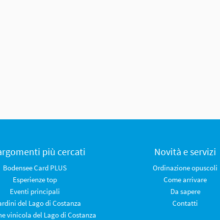
 argomenti più cercati
Novità e servizi
Bodensee Card PLUS
Ordinazione opuscoli
Esperienze top
Come arrivare
Eventi principali
Da sapere
iardini del Lago di Costanza
Contatti
ne vinicola del Lago di Costanza