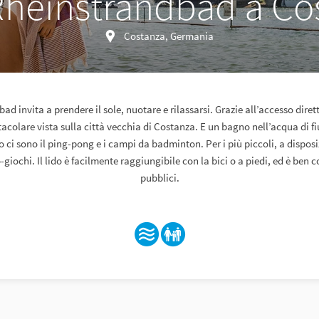
Rheinstrandbad a Co
Costanza, Germania
bad invita a prendere il sole, nuotare e rilassarsi. Grazie all’accesso dirett
acolare vista sulla città vecchia di Costanza. E un bagno nell’acqua di f
go ci sono il ping-pong e i campi da badminton. Per i più piccoli, a dispos
giochi. Il lido è facilmente raggiungibile con la bici o a piedi, ed è ben c
pubblici.