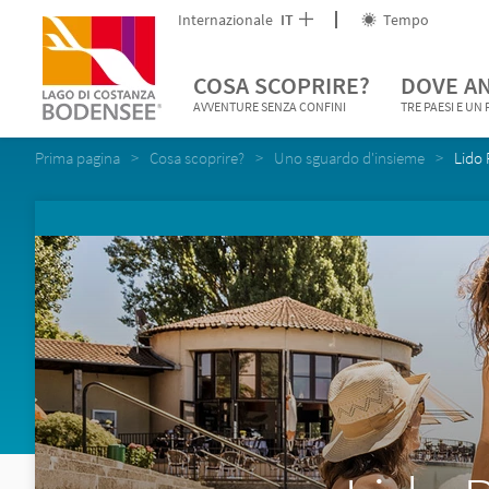
Internazionale
IT
Tempo
COSA SCOPRIRE?
DOVE A
AVVENTURE SENZA CONFINI
TRE PAESI E UN
Prima pagina
Cosa scoprire?
Uno sguardo d'insieme
Lido