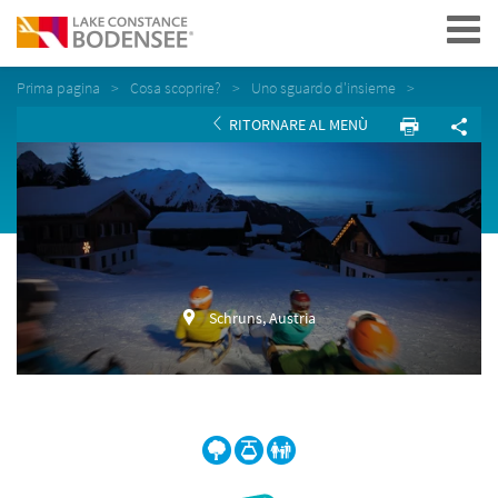
Navigation
Prima pagina
Cosa scoprire?
Uno sguardo d'insieme
RITORNARE AL MENÙ
Schruns, Austria