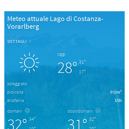
Meteo attuale Lago di Costanza-
Vorarlberg
DETTAGLI
oggi
28°
31°
17°
soleggiato
piovisità
0 l/m²
eliofania
15h
domani
dopodomani
32°
31°
34°
32°
19°
20°