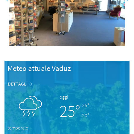
Meteo attuale Vaduz
DETTAGLI
oggi
25°
25°
20°
temporale