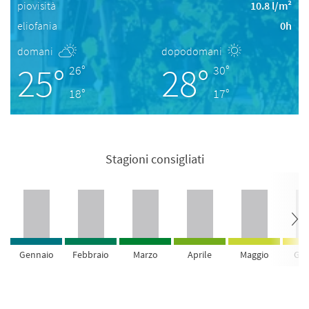
piovisità
10.8 l/m²
eliofania
0h
domani
dopodomani
25°
28°
26°
30°
18°
17°
Stagioni consigliati
Gennaio
Febbraio
Marzo
Aprile
Maggio
Giu