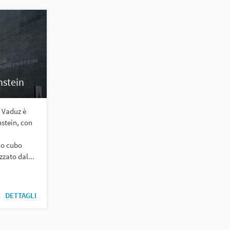
stein
i Vaduz è
nstein, con
co cubo
zzato dal...
DETTAGLI