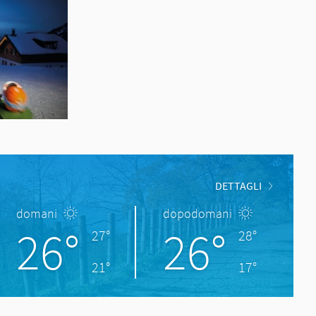
DETTAGLI
domani
dopodomani
26°
26°
27°
28°
21°
17°