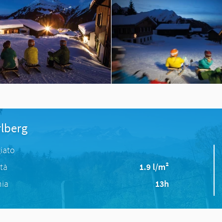
rlberg
iato
ità
1.9 l/m²
nia
13h