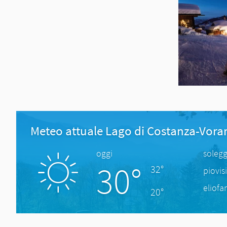
Meteo attuale Lago di Costanza-Vora
oggi
solegg
30°
32°
piovis
eliofa
20°