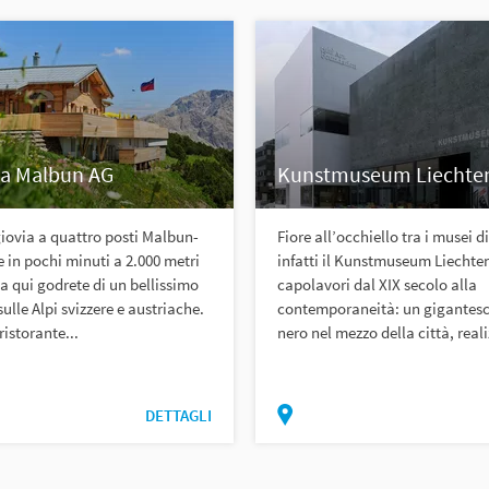
ia Malbun AG
Kunstmuseum Liechten
iovia a quattro posti Malbun-
Fiore all’occhiello tra i musei d
e in pochi minuti a 2.000 metri
infatti il Kunstmuseum Liechte
Da qui godrete di un bellissimo
capolavori dal XIX secolo alla
lle Alpi svizzere e austriache.
contemporaneità: un gigantes
ristorante...
nero nel mezzo della città, reali
DETTAGLI