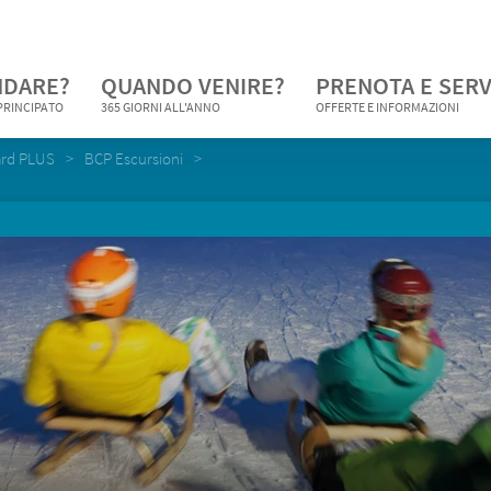
NDARE?
QUANDO VENIRE?
PRENOTA E SERV
 PRINCIPATO
365 GIORNI ALL'ANNO
OFFERTE E INFORMAZIONI
ard PLUS
BCP Escursioni