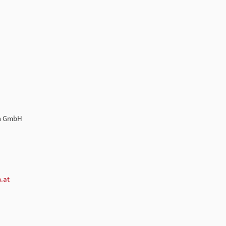
en GmbH
.at