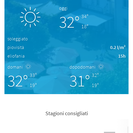
oggi
32°
34°
18°
soleggiato
piovisità
0.2 l/m²
eliofania
15h
domani
dopodomani
32°
31°
33°
32°
19°
19°
Stagioni consigliati