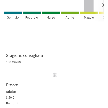
Gennaio
Febbraio
Marzo
Aprile
Maggio
Giu
Stagione consigliata
180 Minuti
Prezzo
Adulto
3,50 €
Bambini