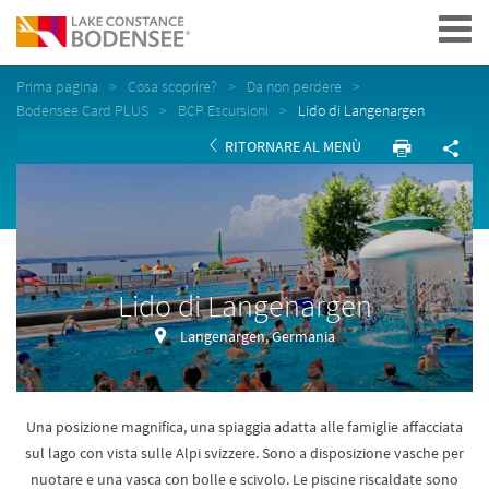
Navigation
Prima pagina
Cosa scoprire?
Da non perdere
Bodensee Card PLUS
BCP Escursioni
Lido di Langenargen
RITORNARE AL MENÙ
Lido di Langenargen
Langenargen, Germania
Una posizione magnifica, una spiaggia adatta alle famiglie affacciata
sul lago con vista sulle Alpi svizzere. Sono a disposizione vasche per
nuotare e una vasca con bolle e scivolo. Le piscine riscaldate sono