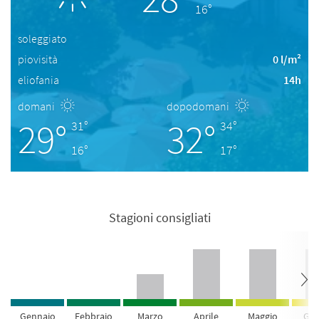
16°
soleggiato
piovisità
0 l/m²
eliofania
14h
domani
dopodomani
29°
32°
31°
34°
16°
17°
Stagioni consigliati
Gennaio
Febbraio
Marzo
Aprile
Maggio
Giu