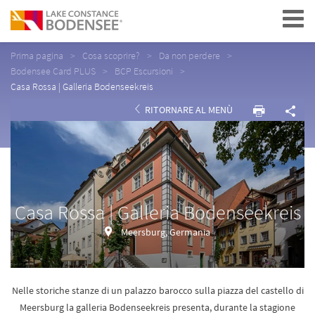
Navigation
Prima pagina
Cosa scoprire?
Da non perdere
Bodensee Card PLUS
BCP Escursioni
Casa Rossa | Galleria Bodenseekreis
RITORNARE AL MENÙ
Casa Rossa | Galleria Bodenseekreis
Meersburg, Germania
Nelle storiche stanze di un palazzo barocco sulla piazza del castello di
Meersburg la galleria Bodenseekreis presenta, durante la stagione