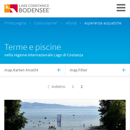
Navigation
Prima pagina
Cosa scoprire?
Attività
esperienze acquatiche
Terme e piscine
nella regione internazionale Lago di Costanza
map.Karten Ansicht
map.Filter
indietro
1
2