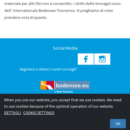
materiale per altri fini non è consentito. I diritti delle immagini sono
dell' Internationale Bodensee Tourismus. Vi preghiamo di voler
prendere nota di questo.
Social Media
Seguiteci o dateci i vostri consigli!
When you use our website, you accept that we use cookies. We need
to use cookies because of the optimal operation of our website.
© 2026 Internationale Bodensee Tourismus GmbH
DETTAGLI
COOKIE SETTINGS
Legal notice
Privacy Policy
OK